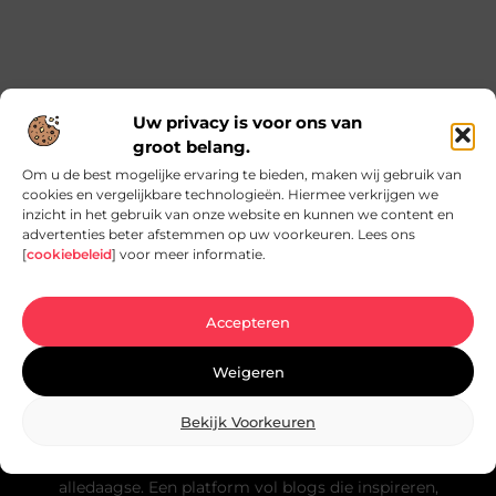
Uw privacy is voor ons van
groot belang.
Heb je vragen of
Om u de best mogelijke ervaring te bieden, maken wij gebruik van
wil je met ons
cookies en vergelijkbare technologieën. Hiermee verkrijgen we
samenwerken?
Neem contact
inzicht in het gebruik van onze website en kunnen we content en
op
Neem gerust
advertenties beter afstemmen op uw voorkeuren. Lees ons
contact met ons
[
cookiebeleid
] voor meer informatie.
op!
Accepteren
Weigeren
Over SEO Strategy
Bekijk Voorkeuren
“Inzicht in elk perspectief”
Seostrategy.nl helpt je anders te kijken naar het
alledaagse. Een platform vol blogs die inspireren,