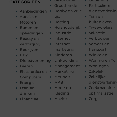
CATEGORIEËN
Groothandel
Particuliere
Hobby en vrije
dienstverleni
Aanbiedingen
tijd
Tuin en
Auto's en
Hosting
buitenleven
Motoren
Huishoudelijk
Tweewielers
Banen en
Industrie
Vakantie
opleidingen
Internet
Verbouwen
Beauty en
Internet
Vervoer en
verzorging
marketing
transport
Bedrijven
Kinderen
Winkelen
Blog
Linkbuilding
Woning en Tui
Dienstverlening
Management
Woningen
Dieren
Marketing
Zakelijk
Electronica en
Meubels
Zakelijke
Computers
MKB
dienstverleni
Energie
Mode en
Zoekmachine
Eten en
Kleding
optimalisatie
drinken
Muziek
Zorg
Financieel