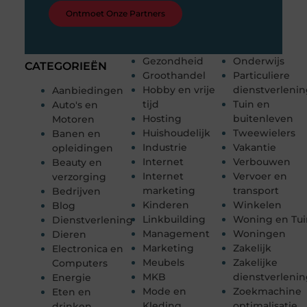
Ontmoet Onze Partners
Gezondheid
Onderwijs
CATEGORIEËN
Groothandel
Particuliere
Hobby en vrije
dienstverleni
Aanbiedingen
tijd
Tuin en
Auto's en
Hosting
buitenleven
Motoren
Huishoudelijk
Tweewielers
Banen en
Industrie
Vakantie
opleidingen
Internet
Verbouwen
Beauty en
Internet
Vervoer en
verzorging
marketing
transport
Bedrijven
Kinderen
Winkelen
Blog
Linkbuilding
Woning en Tui
Dienstverlening
Management
Woningen
Dieren
Marketing
Zakelijk
Electronica en
Meubels
Zakelijke
Computers
MKB
dienstverleni
Energie
Mode en
Zoekmachine
Eten en
Kleding
optimalisatie
drinken