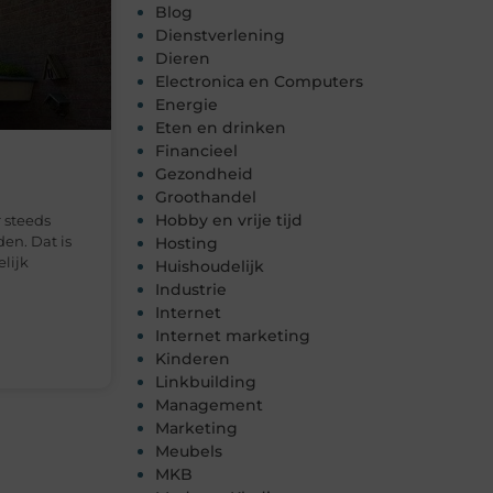
Blog
Dienstverlening
Dieren
Electronica en Computers
Energie
Eten en drinken
Financieel
Gezondheid
Groothandel
Hobby en vrije tijd
 steeds
en. Dat is
Hosting
lijk
Huishoudelijk
Industrie
Internet
Internet marketing
Kinderen
Linkbuilding
Management
Marketing
Meubels
MKB