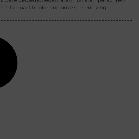
ren. Deze beroemdheden laten hun stempel achter in
k écht impact hebben op onze samenleving.