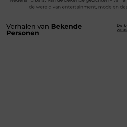
Nederland barst van de bekende gezichten – van ar
de wereld van entertainment, mode en daa
Verhalen van
Bekende
De be
webs
Personen