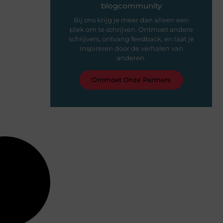
blogcommunity
Bij ons krijg je meer dan alleen een
plek om te schrijven. Ontmoet andere
schrijvers, ontvang feedback, en laat je
inspireren door de verhalen van
anderen.
Ontmoet Onze Partners