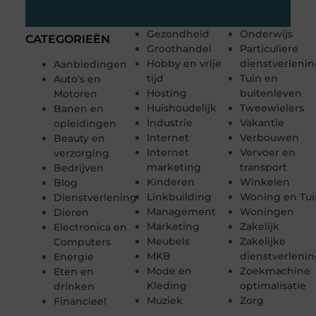
Gezondheid
Onderwijs
CATEGORIEËN
Groothandel
Particuliere
Hobby en vrije
dienstverleni
Aanbiedingen
tijd
Tuin en
Auto's en
Hosting
buitenleven
Motoren
Huishoudelijk
Tweewielers
Banen en
Industrie
Vakantie
opleidingen
Internet
Verbouwen
Beauty en
Internet
Vervoer en
verzorging
marketing
transport
Bedrijven
Kinderen
Winkelen
Blog
Linkbuilding
Woning en Tui
Dienstverlening
Management
Woningen
Dieren
Marketing
Zakelijk
Electronica en
Meubels
Zakelijke
Computers
MKB
dienstverleni
Energie
Mode en
Zoekmachine
Eten en
Kleding
optimalisatie
drinken
Muziek
Zorg
Financieel