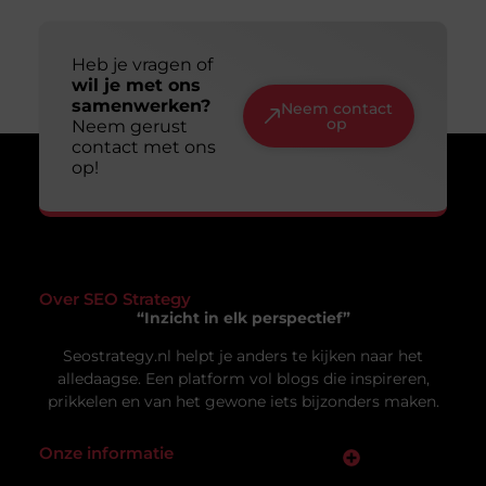
Slim en duurzaam online zichtbaar worden:
jouw gids voor een lange termijn aanpak
Online zichtbaar zijn is voor veel ondernemers en
makers een doel op zich. Je wilt dat mensen je
vinden, je
Uw privacy is voor ons van
groot belang.
Om u de best mogelijke ervaring te bieden, maken wij gebruik van
cookies en vergelijkbare technologieën. Hiermee verkrijgen we
inzicht in het gebruik van onze website en kunnen we content en
Vacature hovenier in Ermelo: een uniek
advertenties beter afstemmen op uw voorkeuren. Lees ons