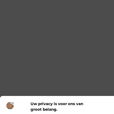
De onmisbare basis voor jouw elektrische
installaties
Als je bezig bent met een renovatie of
nieuwbouwproject, dan weet je hoe belangrijk het
is om te werken met