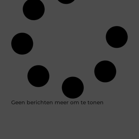
Jouw ideale huidverzorging: een gids voor
de juiste productkeuzes
Je loopt een drogisterij binnen of scrolt online en
de hoeveelheid potjes, tubes en flesjes is
overweldigend. Het ene product