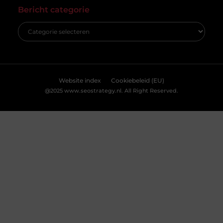
carrièrepad in het groen
[
cookiebeleid
] voor meer informatie.
Bent u op zoek naar een nieuwe uitdaging in de
groene sector? Dan is de vacature hovenier in
Ermelo wellicht precies wat
Accepteren
Weigeren
Bekijk Voorkeuren
Breng je evenement tot leven met
professionele lichtshows
Een geweldig evenement staat of valt met de juiste
sfeer. En wat is een betere manier om die sfeer te