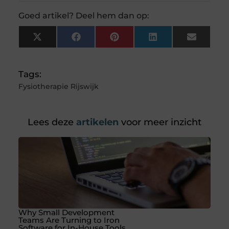
Goed artikel? Deel hem dan op:
X
Facebook
Pinterest
LinkedIn
Email
(Twitter)
Tags:
Fysiotherapie Rijswijk
Lees deze
artikelen
voor meer inzicht
Why Small Development
Teams Are Turning to Iron
Software for In-House Tools