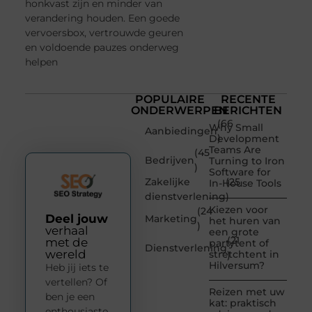
honkvast zijn en minder van
verandering houden. Een goede
vervoersbox, vertrouwde geuren
en voldoende pauzes onderweg
helpen
POPULAIRE
RECENTE
ONDERWERPEN
BERICHTEN
(66
Why Small
Aanbiedingen
)
Development
Teams Are
(45
Bedrijven
Turning to Iron
)
Software for
Zakelijke
(25
In-House Tools
dienstverlening
)
Kiezen voor
(24
Deel jouw
Marketing
het huren van
)
verhaal
een grote
(21
met de
partytent of
Dienstverlening
wereld
stretchtent in
)
Hilversum?
Heb jij iets te
vertellen? Of
Reizen met uw
ben je een
kat: praktisch
enthousiaste