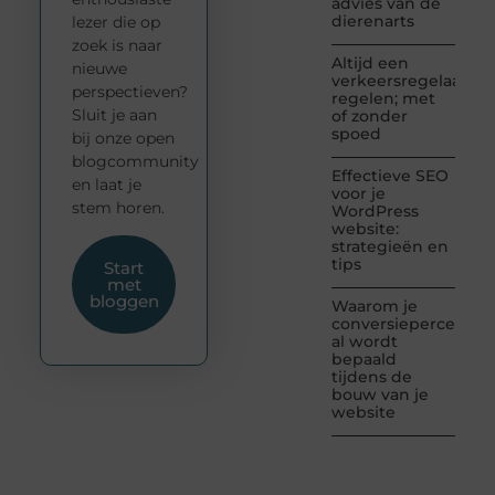
advies van de
dierenarts
lezer die op
zoek is naar
Altijd een
nieuwe
verkeersregelaar
perspectieven?
regelen; met
Sluit je aan
of zonder
spoed
bij onze open
blogcommunity
Effectieve SEO
en laat je
voor je
stem horen.
WordPress
website:
strategieën en
tips
Start
met
bloggen
Waarom je
conversiepercentag
al wordt
bepaald
tijdens de
bouw van je
website