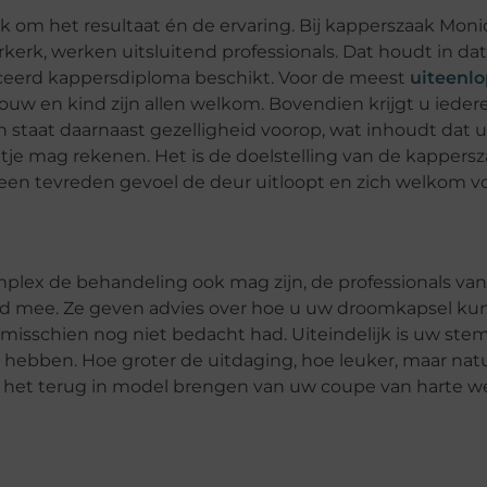
jk om het resultaat én de ervaring. Bij kapperszaak Moni
rkerk, werken uitsluitend professionals. Dat houdt in dat
ficeerd kappersdiploma beschikt. Voor de meest
uiteenl
ouw en kind zijn allen welkom. Bovendien krijgt u ieder
n staat daarnaast gezelligheid voorop, wat inhoudt dat u 
atje mag rekenen. Het is de doelstelling van de kappersz
 een tevreden gevoel de deur uitloopt en zich welkom v
plex de behandeling ook mag zijn, de professionals va
ad mee. Ze geven advies over hoe u uw droomkapsel ku
f misschien nog niet bedacht had. Uiteindelijk is uw ste
 hebben. Hoe groter de uitdaging, hoe leuker, maar natu
n het terug in model brengen van uw coupe van harte w