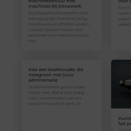
machineverhuur met
voor 
machinist bij sloopwerk
Een t
Bij sloopwerkzaamheden is het
is een 
belangrijk dat machines veilig,
zoekt 
nauwkeurig en efficiënt worden
websit
ingezet. Daarom kiezen veel
bedrijven voor machineverhuur
met
Kies een boekhouder die
meegroeit met jouw
administratie
Je administratie groeit zelden
netjes mee. Wat je dan nodig
hebt, is een boekhouder die
overzicht houdt en werk uit
Kunst
het p
Wannee