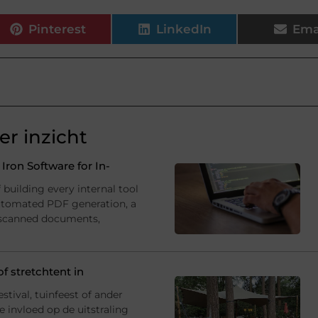
Pinterest
LinkedIn
Ema
r inzicht
ron Software for In-
building every internal tool
utomated PDF generation, a
 scanned documents,
f stretchtent in
estival, tuinfeest of ander
 invloed op de uitstraling