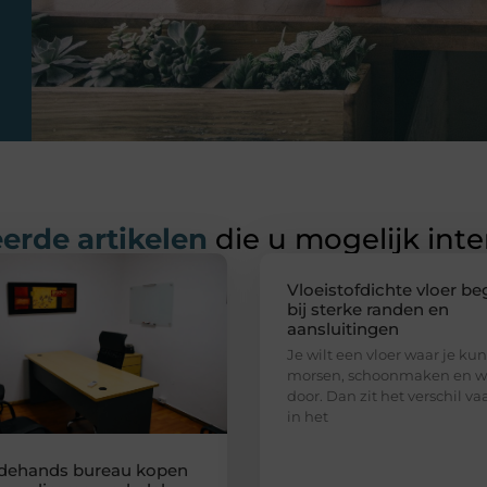
erde artikelen
die u mogelijk int
Vloeistofdichte vloer be
bij sterke randen en
aansluitingen
Je wilt een vloer waar je kun
morsen, schoonmaken en w
door. Dan zit het verschil va
in het
dehands bureau kopen