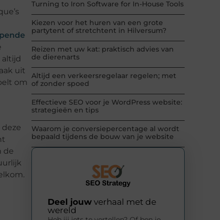
Turning to Iron Software for In-House Tools
que’s
Kiezen voor het huren van een grote
partytent of stretchtent in Hilversum?
opende
e
Reizen met uw kat: praktisch advies van
de dierenarts
altijd
aak uit
Altijd een verkeersregelaar regelen; met
oelt om
of zonder spoed
Effectieve SEO voor je WordPress website:
strategieën en tips
n deze
Waarom je conversiepercentage al wordt
bepaald tijdens de bouw van je website
nt
m de
urlijk
elkom.
Deel jouw
verhaal met de
wereld
Heb jij iets te vertellen? Of ben je