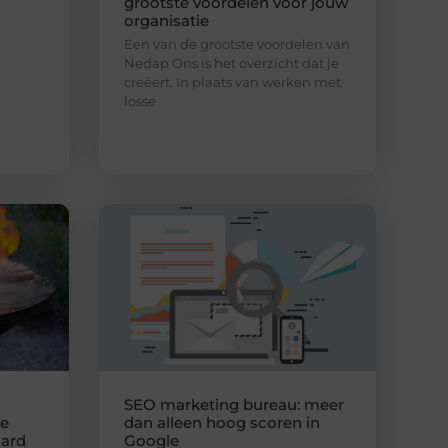
grootste voordelen voor jouw
organisatie
Een van de grootste voordelen van
Nedap Ons is het overzicht dat je
creëert. In plaats van werken met
losse
SEO marketing bureau: meer
de
dan alleen hoog scoren in
aard
Google