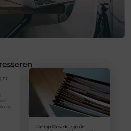
eresseren
gint
t
eer
ak niet
Nedap Ons: dit zijn de