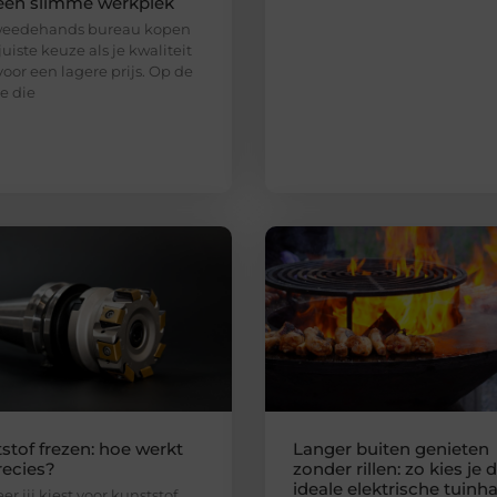
een slimme werkplek
weedehands bureau kopen
juiste keuze als je kwaliteit
voor een lagere prijs. Op de
e die
stof frezen: hoe werkt
Langer buiten genieten
recies?
zonder rillen: zo kies je 
ideale elektrische tuinh
r jij kiest voor kunststof