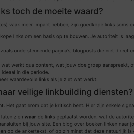
nks toch de moeite waard?
ites) vaak meer impact hebben, zijn goedkope links soms exa
kope links om een basis op te bouwen. Je autoriteit is laag
t, zoals ondersteunende pagina’s, blogposts die niet direct 
en wat werkt qua content, wat jouw doelgroep aanspreekt, of 
ideaal in die periode.
er waardevolle links als je ziet wat werkt.
ar veilige linkbuilding diensten?
ht. Het gaat erom dat je kritisch bent. Hier zijn enkele sign
 laten zien
waar
de links geplaatst worden, wat de autoritei
nsluiten bij jouw site. Een blog over boeken linken naar jou
en op de ankertekst, of op z’n minst dat deze natuurlijk is 