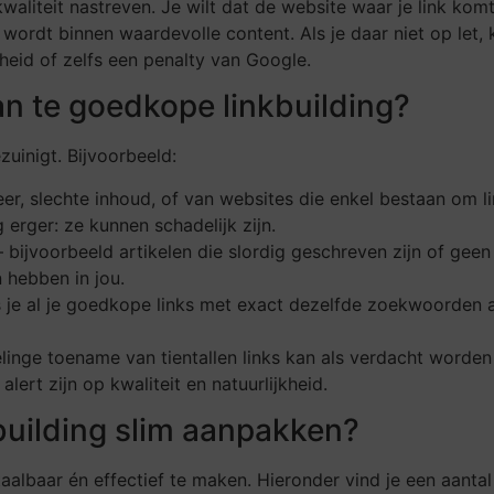
aliteit nastreven. Je wilt dat de website waar je link komt
t wordt binnen waardevolle content. Als je daar niet op le
heid of zelfs een penalty van Google.
n te goedkope linkbuilding?
ezuinigt. Bijvoorbeeld:
eer, slechte inhoud, of van websites die enkel bestaan om li
erger: ze kunnen schadelijk zijn.
— bijvoorbeeld artikelen die slordig geschreven zijn of g
 hebben in jou.
s je al je goedkope links met exact dezelfde zoekwoorden a
elinge toename van tientallen links kan als verdacht worden
lert zijn op kwaliteit en natuurlijkheid.
building slim aanpakken?
etaalbaar én effectief te maken. Hieronder vind je een aant