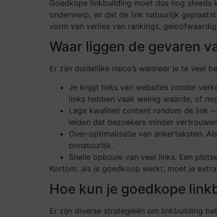
Goedkope linkbuilding moet dus nog steeds kw
onderwerp, en dat de link natuurlijk geplaats
vorm van verlies van rankings, geloofwaardig
Waar liggen de gevaren va
Er zijn duidelijke risico’s wanneer je te veel b
Je krijgt links van websites zonder verk
links hebben vaak weinig waarde, of nog 
Lage kwaliteit content rondom de link 
leiden dat bezoekers minder vertrouwen
Over-optimalisatie van ankerteksten. Al
onnatuurlijk.
Snelle opbouw van veel links. Een plots
Kortom: als je goedkoop werkt, moet je extra a
Hoe kun je goedkope link
Er zijn diverse strategieën om linkbuilding b