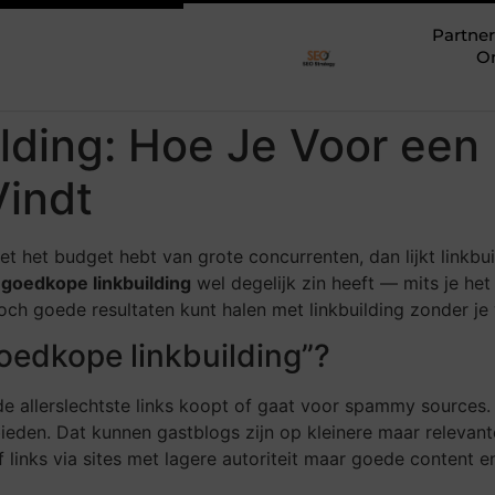
Partner
O
lding: Hoe Je Voor een
Vindt
iet het budget hebt van grote concurrenten, dan lijkt linkb
t
goedkope linkbuilding
wel degelijk zin heeft — mits je het 
toch goede resultaten kunt halen met linkbuilding zonder je
oedkope linkbuilding”?
 de allerslechtste links koopt of gaat voor spammy sources
 bieden. Dat kunnen gastblogs zijn op kleinere maar releva
of links via sites met lagere autoriteit maar goede content en