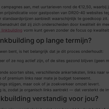
campagnes aan, met uurtarieven rond de €12,50, waarbij je z
n prijsindicatie voor gastposten van DR20-40 websites tege
r standaardprijzen aanbiedt waarschijnlijk te goedkoop zit.
benadrukt dat zij zich onderscheiden door kwaliteit én mee
linkbuilding
vorm kunt geven zonder de focus op kwaliteit 
nkbuilding op lange termijn?
en bent, is het belangrijk dat je dit proces onderhoudt:
er of ze nog actief zijn, of de sites gezond blijven (geen 
llende soorten sites, verschillende ankerteksten, links naar v
 of premium links naar mate je budget toeneemt.
kings stijgen, maar ook of je zoekverkeer omzet levert.
dig is, zodat je organisch links aantrekt — dat versterkt d
nkbuilding verstandig voor jou?