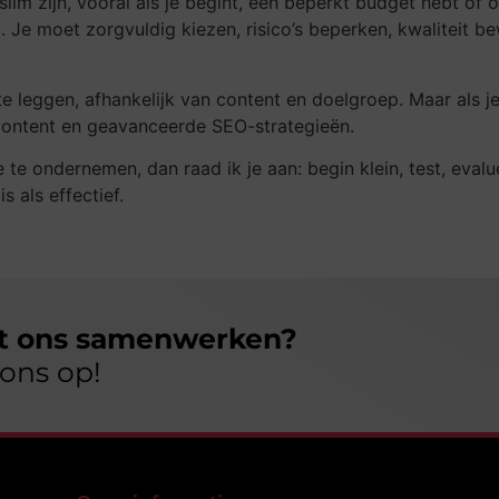
lim zijn, vooral als je begint, een beperkt budget hebt of
 Je moet zorgvuldig kiezen, risico’s beperken, kwaliteit 
 leggen, afhankelijk van content en doelgroep. Maar als je 
 content en geavanceerde SEO-strategieën.
tie te ondernemen, dan raad ik je aan: begin klein, test, ev
s als effectief.
et ons samenwerken?
ons op!