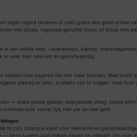
om tegen lagere tarieven of zelfs gratis een goed artikel va
ginnen met lokale, regionaal gerichte blogs, of blogs met e
al een relatie hebt. Leveranciers, klanten, branchegenoten
nk is vaak zeer relevant én geloofwaardig.
s hebben naar pagina’s die niet meer bestaan. Bied jezelf 
rgaren waarbij je helpt, in plaats van te vragen. Vaak kost di
jzen — zoals goede gidsen, diepgaande uitleg, lokale inform
e methode kost vooral tijd, niet per se veel geld.
eldingen
de te zijn, zolang je kiest voor relevante en geloofwaardig
 — deze kunnen juist helpen omdat ze relevant zijn voor je