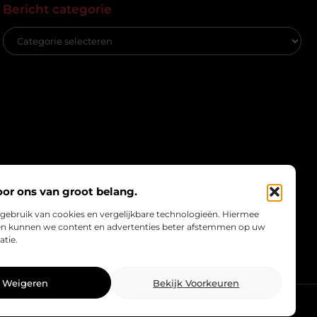
Bericht categorie
oor ons van groot belang.
 gebruik van cookies en vergelijkbare technologieën. Hiermee
e en kunnen we content en advertenties beter afstemmen op uw
atie.
Weigeren
Bekijk Voorkeuren
Website index
Cookiebeleid (EU)