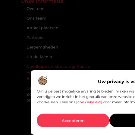
Onze informatie
Over ons
Ons team
Artikel plaatsen
Partners
Beroemdheden
Uit de Media
Goedkope Linkbuilding: Hoe Je
Voor een Budget Toch Sterke
Backlinks Vindt
Uw privacy is v
Geld verdienen met je website:
Om u de best mogelijke ervaring te bieden, maken wij
Zo bouw je een winstgevend
verkrijgen we inzicht in het gebruik van onze websit
online platform
voorkeuren. Lees ons [
cookiebeleid
] voor meer inform
Accepteren