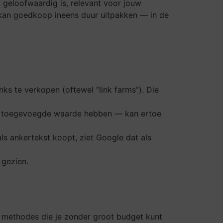
 geloofwaardig is, relevant voor jouw
t, kan goedkoop ineens duur uitpakken — in de
nks te verkopen (oftewel “link farms”). Die
een toegevoegde waarde hebben — kan ertoe
ls ankertekst koopt, ziet Google dat als
 gezien.
al methodes die je zonder groot budget kunt