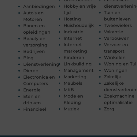
Hobby en vrije
dienstverleni
Aanbiedingen
tijd
Tuin en
Auto's en
Hosting
buitenleven
Motoren
Huishoudelijk
Tweewielers
Banen en
Industrie
Vakantie
opleidingen
Internet
Verbouwen
Beauty en
Internet
Vervoer en
verzorging
marketing
transport
Bedrijven
Kinderen
Winkelen
Blog
Linkbuilding
Woning en Tui
Dienstverlening
Management
Woningen
Dieren
Marketing
Zakelijk
Electronica en
Meubels
Zakelijke
Computers
MKB
dienstverleni
Energie
Mode en
Zoekmachine
Eten en
Kleding
optimalisatie
drinken
Muziek
Zorg
Financieel