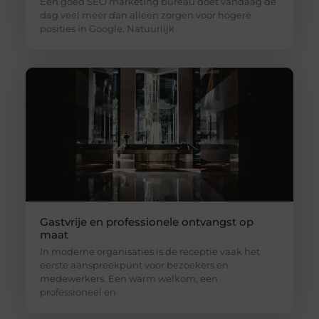
Een goed SEO marketing bureau doet vandaag de
dag veel meer dan alleen zorgen voor hogere
posities in Google. Natuurlijk
Gastvrije en professionele ontvangst op
maat
In moderne organisaties is de receptie vaak het
eerste aanspreekpunt voor bezoekers en
medewerkers. Een warm welkom, een
professioneel en