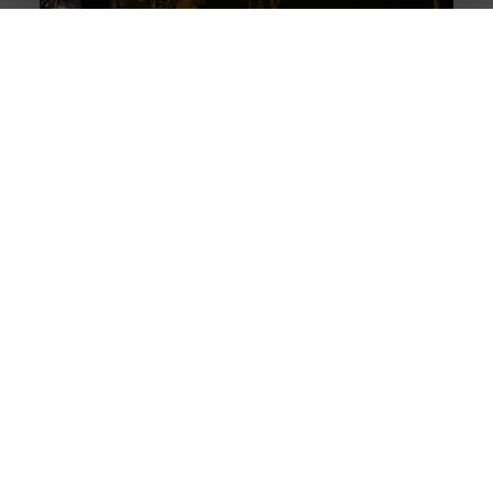
Breng je evenement tot leven met
professionele lichtshows
Een geweldig evenement staat of valt met de juiste
sfeer. En wat is een betere manier om die sfeer te