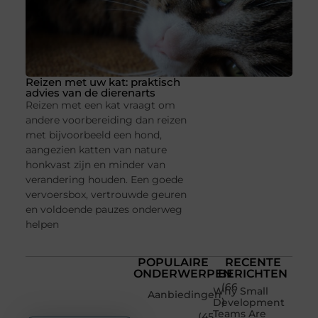
Reizen met uw kat: praktisch
advies van de dierenarts
Reizen met een kat vraagt om
andere voorbereiding dan reizen
met bijvoorbeeld een hond,
aangezien katten van nature
honkvast zijn en minder van
verandering houden. Een goede
vervoersbox, vertrouwde geuren
en voldoende pauzes onderweg
helpen
POPULAIRE
RECENTE
ONDERWERPEN
BERICHTEN
(66
Why Small
Aanbiedingen
)
Development
Teams Are
(45