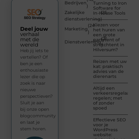
Bedrijven
Turning to Iron
)
Software for
Zakelijke
(25
In-House Tools
dienstverlening
)
Kiezen voor
(24
Deel jouw
Marketing
het huren van
)
verhaal
een grote
(21
met de
partytent of
Dienstverlening
wereld
stretchtent in
)
Hilversum?
Heb jij iets te
vertellen? Of
Reizen met uw
ben je een
kat: praktisch
enthousiaste
advies van de
dierenarts
lezer die op
zoek is naar
Altijd een
nieuwe
verkeersregelaar
perspectieven?
regelen; met
Sluit je aan
of zonder
spoed
bij onze open
blogcommunity
Effectieve SEO
en laat je
voor je
stem horen.
WordPress
website: