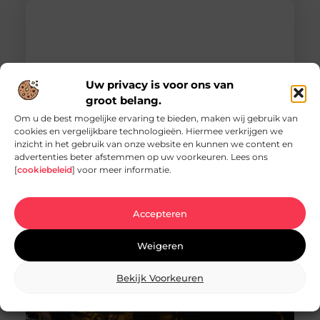
Uw privacy is voor ons van
groot belang.
Om u de best mogelijke ervaring te bieden, maken wij gebruik van
cookies en vergelijkbare technologieën. Hiermee verkrijgen we
inzicht in het gebruik van onze website en kunnen we content en
Vacature hovenier in Ermelo: een uniek
advertenties beter afstemmen op uw voorkeuren. Lees ons
carrièrepad in het groen
[
cookiebeleid
] voor meer informatie.
Bent u op zoek naar een nieuwe uitdaging in de
groene sector? Dan is de vacature hovenier in
Ermelo wellicht precies wat
Accepteren
Weigeren
Bekijk Voorkeuren