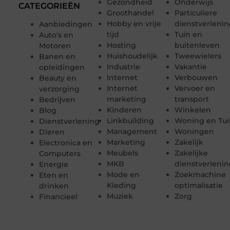
Gezondheid
Onderwijs
CATEGORIEËN
Groothandel
Particuliere
Hobby en vrije
dienstverleni
Aanbiedingen
tijd
Tuin en
Auto's en
Hosting
buitenleven
Motoren
Huishoudelijk
Tweewielers
Banen en
Industrie
Vakantie
opleidingen
Internet
Verbouwen
Beauty en
Internet
Vervoer en
verzorging
marketing
transport
Bedrijven
Kinderen
Winkelen
Blog
Linkbuilding
Woning en Tui
Dienstverlening
Management
Woningen
Dieren
Marketing
Zakelijk
Electronica en
Meubels
Zakelijke
Computers
MKB
dienstverleni
Energie
Mode en
Zoekmachine
Eten en
Kleding
optimalisatie
drinken
Muziek
Zorg
Financieel