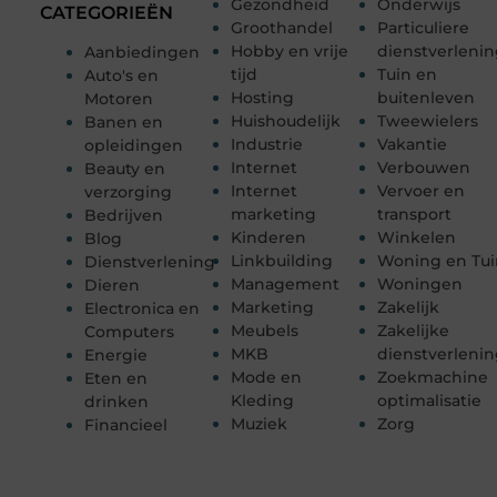
Gezondheid
Onderwijs
CATEGORIEËN
Groothandel
Particuliere
Hobby en vrije
dienstverleni
Aanbiedingen
tijd
Tuin en
Auto's en
Hosting
buitenleven
Motoren
Huishoudelijk
Tweewielers
Banen en
Industrie
Vakantie
opleidingen
Internet
Verbouwen
Beauty en
Internet
Vervoer en
verzorging
marketing
transport
Bedrijven
Kinderen
Winkelen
Blog
Linkbuilding
Woning en Tui
Dienstverlening
Management
Woningen
Dieren
Marketing
Zakelijk
Electronica en
Meubels
Zakelijke
Computers
MKB
dienstverleni
Energie
Mode en
Zoekmachine
Eten en
Kleding
optimalisatie
drinken
Muziek
Zorg
Financieel