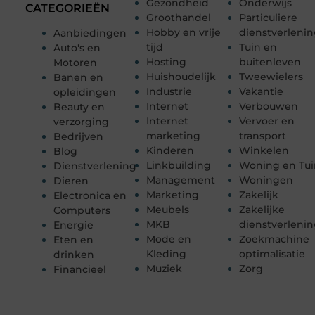
Gezondheid
Onderwijs
CATEGORIEËN
Groothandel
Particuliere
Hobby en vrije
dienstverleni
Aanbiedingen
tijd
Tuin en
Auto's en
Hosting
buitenleven
Motoren
Huishoudelijk
Tweewielers
Banen en
Industrie
Vakantie
opleidingen
Internet
Verbouwen
Beauty en
Internet
Vervoer en
verzorging
marketing
transport
Bedrijven
Kinderen
Winkelen
Blog
Linkbuilding
Woning en Tui
Dienstverlening
Management
Woningen
Dieren
Marketing
Zakelijk
Electronica en
Meubels
Zakelijke
Computers
MKB
dienstverleni
Energie
Mode en
Zoekmachine
Eten en
Kleding
optimalisatie
drinken
Muziek
Zorg
Financieel