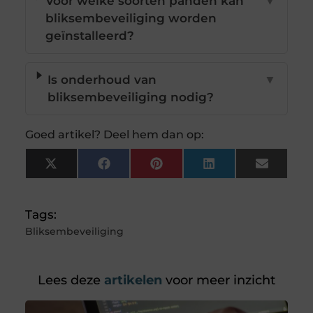
Voor welke soorten panden kan
▼
bliksembeveiliging worden
geïnstalleerd?
Is onderhoud van
▼
bliksembeveiliging nodig?
Goed artikel? Deel hem dan op:
X
Facebook
Pinterest
LinkedIn
Email
(Twitter)
Tags:
Bliksembeveiliging
Lees deze
artikelen
voor meer inzicht