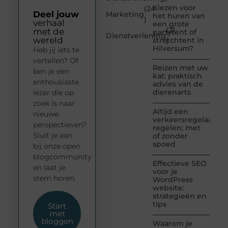
Kiezen voor
(24
Deel jouw
Marketing
het huren van
)
verhaal
een grote
(21
met de
partytent of
Dienstverlening
wereld
stretchtent in
)
Hilversum?
Heb jij iets te
vertellen? Of
Reizen met uw
ben je een
kat: praktisch
enthousiaste
advies van de
dierenarts
lezer die op
zoek is naar
Altijd een
nieuwe
verkeersregelaar
perspectieven?
regelen; met
Sluit je aan
of zonder
spoed
bij onze open
blogcommunity
Effectieve SEO
en laat je
voor je
stem horen.
WordPress
website:
strategieën en
tips
Start
met
bloggen
Waarom je