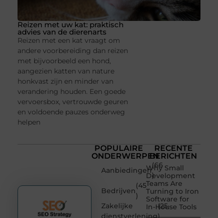
Reizen met uw kat: praktisch
advies van de dierenarts
Reizen met een kat vraagt om
andere voorbereiding dan reizen
met bijvoorbeeld een hond,
aangezien katten van nature
honkvast zijn en minder van
verandering houden. Een goede
vervoersbox, vertrouwde geuren
en voldoende pauzes onderweg
helpen
POPULAIRE
RECENTE
ONDERWERPEN
BERICHTEN
(66
Why Small
Aanbiedingen
)
Development
Teams Are
(45
Bedrijven
Turning to Iron
)
Software for
Zakelijke
(25
In-House Tools
dienstverlening
)