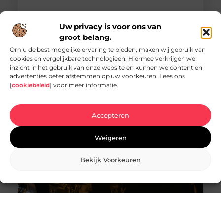
Uw privacy is voor ons van
groot belang.
Om u de best mogelijke ervaring te bieden, maken wij gebruik van
cookies en vergelijkbare technologieën. Hiermee verkrijgen we
inzicht in het gebruik van onze website en kunnen we content en
Vacature hovenier in Ermelo: een uniek
advertenties beter afstemmen op uw voorkeuren. Lees ons
carrièrepad in het groen
[
cookiebeleid
] voor meer informatie.
Bent u op zoek naar een nieuwe uitdaging in de
groene sector? Dan is de vacature hovenier in
Ermelo wellicht precies wat
Accepteren
Weigeren
Bekijk Voorkeuren