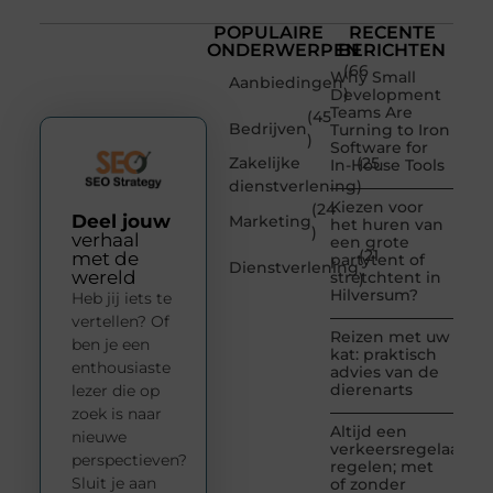
POPULAIRE
RECENTE
ONDERWERPEN
BERICHTEN
(66
Why Small
Aanbiedingen
)
Development
Teams Are
(45
Bedrijven
Turning to Iron
)
Software for
Zakelijke
(25
In-House Tools
dienstverlening
)
Kiezen voor
(24
Deel jouw
Marketing
het huren van
)
verhaal
een grote
(21
met de
partytent of
Dienstverlening
wereld
stretchtent in
)
Hilversum?
Heb jij iets te
vertellen? Of
Reizen met uw
ben je een
kat: praktisch
enthousiaste
advies van de
dierenarts
lezer die op
zoek is naar
Altijd een
nieuwe
verkeersregelaar
perspectieven?
regelen; met
Sluit je aan
of zonder