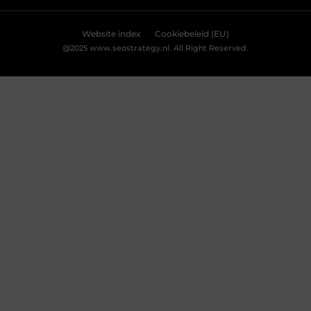
Weigeren
Bekijk Voorkeuren
Breng je evenement tot leven met
professionele lichtshows
Een geweldig evenement staat of valt met de juiste
sfeer. En wat is een betere manier om die sfeer te