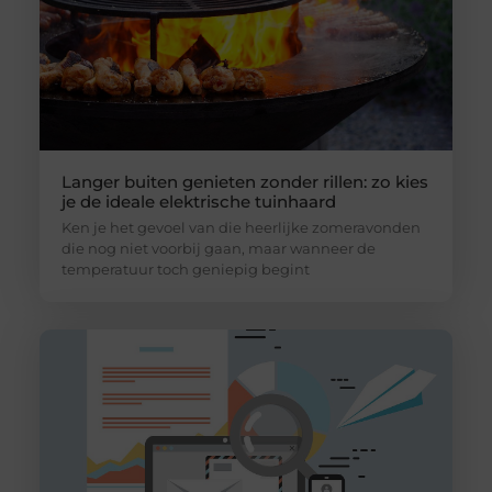
Langer buiten genieten zonder rillen: zo kies
je de ideale elektrische tuinhaard
Ken je het gevoel van die heerlijke zomeravonden
die nog niet voorbij gaan, maar wanneer de
temperatuur toch geniepig begint