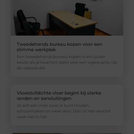
Tweedehands bureau kopen voor een
slimme werkplek
Een tweedehands bureau kopen is een juiste
keuze als je kwaliteit zoekt voor een lagere prijs. Op
de website die
Vloeistofdichte vloer begint bij sterke
randen en aansluitingen
Je wilt een vloer waar je kunt morsen,
schoonmaken en weer door. Dan zit het verschil
vaak niet in het