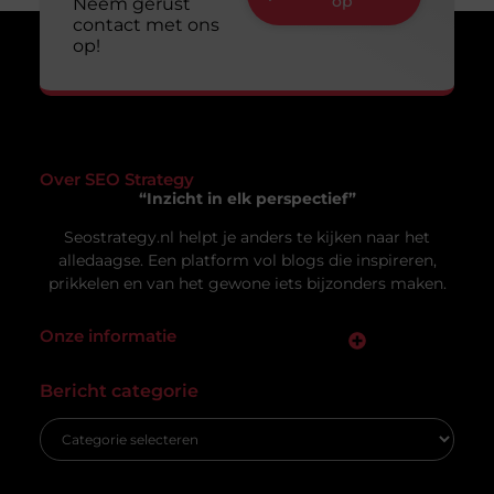
Online zichtbaar zijn is voor veel ondernemers en
makers een doel op zich. Je wilt dat mensen je
vinden, je
Uw privacy is voor ons van
groot belang.
Om u de best mogelijke ervaring te bieden, maken wij gebruik van
cookies en vergelijkbare technologieën. Hiermee verkrijgen we
inzicht in het gebruik van onze website en kunnen we content en
Vacature hovenier in Ermelo: een uniek
advertenties beter afstemmen op uw voorkeuren. Lees ons
carrièrepad in het groen
[
cookiebeleid
] voor meer informatie.
Bent u op zoek naar een nieuwe uitdaging in de
groene sector? Dan is de vacature hovenier in
Ermelo wellicht precies wat
Accepteren