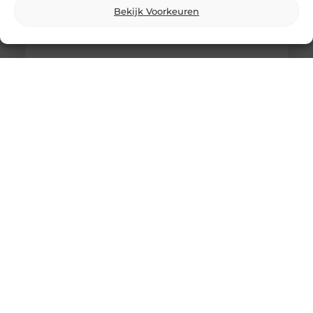
Bekijk Voorkeuren
Breng je evenement tot leven met
professionele lichtshows
Een geweldig evenement staat of valt met de juiste
sfeer. En wat is een betere manier om die sfeer te