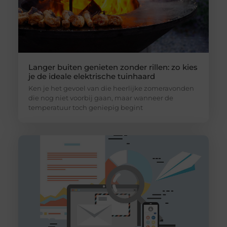
Langer buiten genieten zonder rillen: zo kies
je de ideale elektrische tuinhaard
Ken je het gevoel van die heerlijke zomeravonden
die nog niet voorbij gaan, maar wanneer de
temperatuur toch geniepig begint