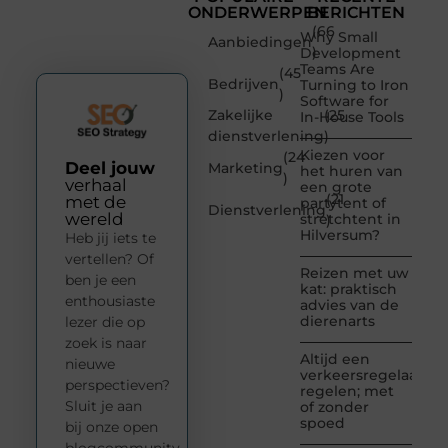
ONDERWERPEN
BERICHTEN
(66
Why Small
Aanbiedingen
)
Development
Teams Are
(45
Bedrijven
Turning to Iron
)
Software for
Zakelijke
(25
In-House Tools
dienstverlening
)
Kiezen voor
(24
Deel jouw
Marketing
het huren van
)
verhaal
een grote
(21
met de
partytent of
Dienstverlening
wereld
stretchtent in
)
Hilversum?
Heb jij iets te
vertellen? Of
Reizen met uw
ben je een
kat: praktisch
enthousiaste
advies van de
dierenarts
lezer die op
zoek is naar
Altijd een
nieuwe
verkeersregelaar
perspectieven?
regelen; met
Sluit je aan
of zonder
spoed
bij onze open
blogcommunity