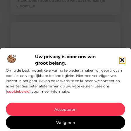
makers een doel op zich. Je wilt dat mensen je
vinden, je
Uw privacy is voor ons van
groot belang.
Om u de best mogelijke ervaring te bieden, maken wij gebruik van
cookies en vergelijkbare technologieën. Hiermee verkrijgen we
inzicht in het gebruik van onze website en kunnen we content en
Vacature hovenier in Ermelo: een uniek
advertenties beter afstemmen op uw voorkeuren. Lees ons
carrièrepad in het groen
[
cookiebeleid
] voor meer informatie.
Bent u op zoek naar een nieuwe uitdaging in de
groene sector? Dan is de vacature hovenier in
Ermelo wellicht precies wat
Accepteren
Weigeren