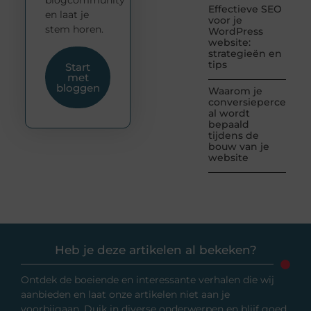
Effectieve SEO
en laat je
voor je
stem horen.
WordPress
website:
strategieën en
tips
Start
met
bloggen
Waarom je
conversiepercentag
al wordt
bepaald
tijdens de
bouw van je
website
Heb je deze artikelen al bekeken?
Ontdek de boeiende en interessante verhalen die wij
aanbieden en laat onze artikelen niet aan je
voorbijgaan. Duik in diverse onderwerpen en blijf goed