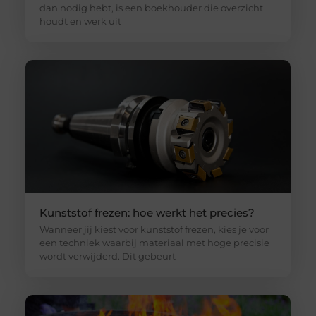
dan nodig hebt, is een boekhouder die overzicht
houdt en werk uit
Kunststof frezen: hoe werkt het precies?
Wanneer jij kiest voor kunststof frezen, kies je voor
een techniek waarbij materiaal met hoge precisie
wordt verwijderd. Dit gebeurt