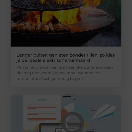
Langer buiten genieten zonder rillen: zo kies
je de ideale elektrische tuinhaard
Ken je het gevoel van die heerlijke zomeravonden
die nog niet voorbij gaan, maar wanneer de
temperatuur toch geniepig begint