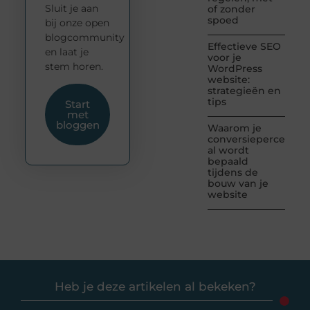
Sluit je aan
of zonder
spoed
bij onze open
blogcommunity
Effectieve SEO
en laat je
voor je
stem horen.
WordPress
website:
strategieën en
tips
Start
met
bloggen
Waarom je
conversiepercentag
al wordt
bepaald
tijdens de
bouw van je
website
Heb je deze artikelen al bekeken?