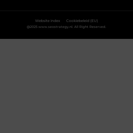
Weigeren
Bekijk Voorkeuren
Breng je evenement tot leven met
professionele lichtshows
Een geweldig evenement staat of valt met de juiste
sfeer. En wat is een betere manier om die sfeer te