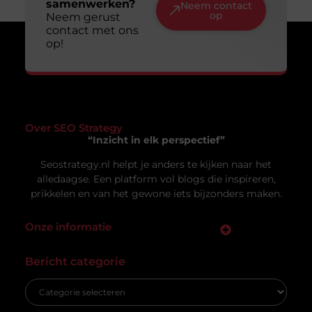
jouw gids voor een lange termijn aanpak
Online zichtbaar zijn is voor veel ondernemers en
makers een doel op zich. Je wilt dat mensen je
vinden, je
Uw privacy is voor ons van
groot belang.
Om u de best mogelijke ervaring te bieden, maken wij gebruik van
cookies en vergelijkbare technologieën. Hiermee verkrijgen we
inzicht in het gebruik van onze website en kunnen we content en
Vacature hovenier in Ermelo: een uniek
advertenties beter afstemmen op uw voorkeuren. Lees ons
carrièrepad in het groen
[
cookiebeleid
] voor meer informatie.
Bent u op zoek naar een nieuwe uitdaging in de
groene sector? Dan is de vacature hovenier in
Ermelo wellicht precies wat
Accepteren