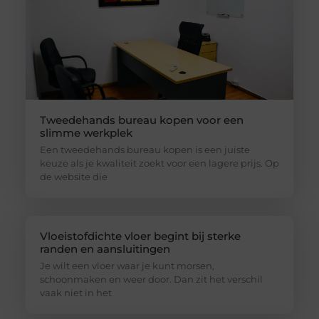
Tweedehands bureau kopen voor een
slimme werkplek
Een tweedehands bureau kopen is een juiste
keuze als je kwaliteit zoekt voor een lagere prijs. Op
de website die
Vloeistofdichte vloer begint bij sterke
randen en aansluitingen
Je wilt een vloer waar je kunt morsen,
schoonmaken en weer door. Dan zit het verschil
vaak niet in het