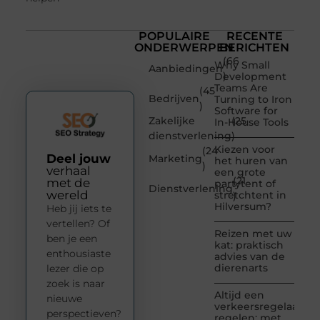
POPULAIRE
RECENTE
ONDERWERPEN
BERICHTEN
(66
Why Small
Aanbiedingen
)
Development
Teams Are
(45
Bedrijven
Turning to Iron
)
Software for
Zakelijke
(25
In-House Tools
dienstverlening
)
Kiezen voor
(24
Deel jouw
Marketing
het huren van
)
verhaal
een grote
(21
met de
partytent of
Dienstverlening
wereld
stretchtent in
)
Hilversum?
Heb jij iets te
vertellen? Of
Reizen met uw
ben je een
kat: praktisch
enthousiaste
advies van de
dierenarts
lezer die op
zoek is naar
Altijd een
nieuwe
verkeersregelaar
perspectieven?
regelen; met