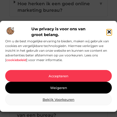
Hoe herken ik een goed online
▼
marketing bureau?
Waarom is een SEO-audit
▼
Uw privacy is voor ons van
belangrijk bij het kiezen van een
groot belang.
marketingbureau?
Om u de best mogelijke ervaring te bieden, maken wij gebruik van
cookies en vergelijkbare technologieën. Hiermee verkrijgen we
inzicht in het gebruik van onze website en kunnen we content en
advertenties beter afstemmen op uw voorkeuren. Lees ons
Hoe kan ik aanbevelingen vinden
▼
[
cookiebeleid
] voor meer informatie.
voor online marketing bureaus?
Accepteren
Welke diensten moet een online
▼
marketing bureau aanbieden?
Weigeren
Bekijk Voorkeuren
Hoe belangrijk is
▼
persoonlijkheidsfit bij het kiezen
van een bureau?