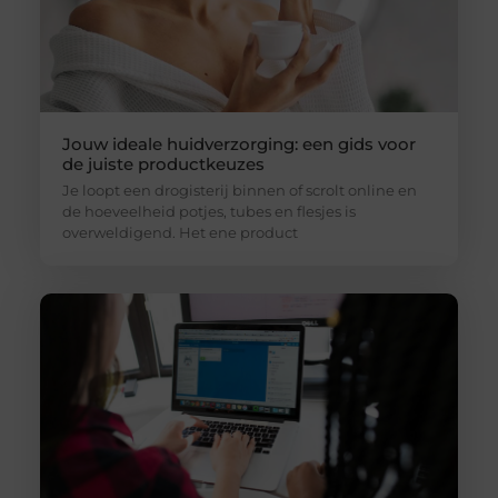
Jouw ideale huidverzorging: een gids voor
de juiste productkeuzes
Je loopt een drogisterij binnen of scrolt online en
de hoeveelheid potjes, tubes en flesjes is
overweldigend. Het ene product