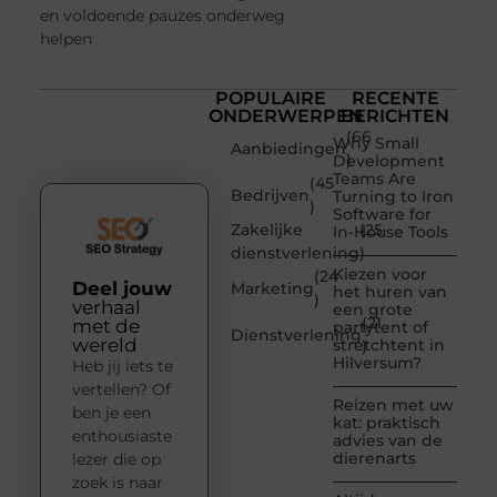
en voldoende pauzes onderweg
helpen
POPULAIRE
RECENTE
ONDERWERPEN
BERICHTEN
(66
Why Small
Aanbiedingen
)
Development
Teams Are
(45
Bedrijven
Turning to Iron
)
Software for
Zakelijke
(25
In-House Tools
dienstverlening
)
Kiezen voor
(24
Deel jouw
Marketing
het huren van
)
verhaal
een grote
(21
met de
partytent of
Dienstverlening
wereld
stretchtent in
)
Hilversum?
Heb jij iets te
vertellen? Of
Reizen met uw
ben je een
kat: praktisch
enthousiaste
advies van de
dierenarts
lezer die op
zoek is naar