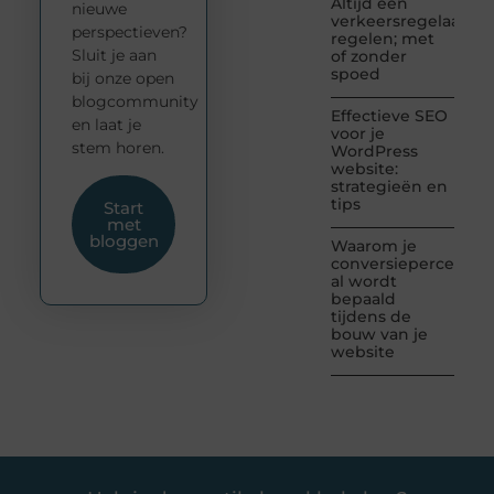
Altijd een
nieuwe
verkeersregelaar
perspectieven?
regelen; met
Sluit je aan
of zonder
spoed
bij onze open
blogcommunity
Effectieve SEO
en laat je
voor je
stem horen.
WordPress
website:
strategieën en
tips
Start
met
bloggen
Waarom je
conversiepercentag
al wordt
bepaald
tijdens de
bouw van je
website