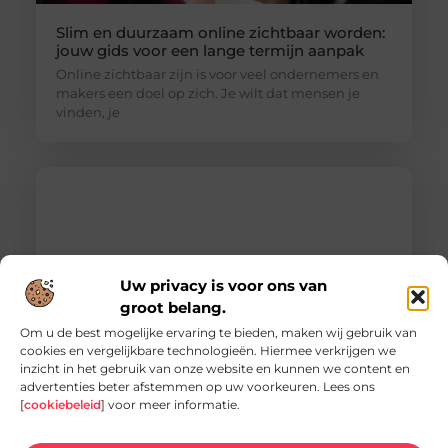
Slim en duurzaam online zichtbaar worden:
jouw gids voor een lange termijn aanpak
Online zichtbaar zijn is voor veel ondernemers en
makers een doel op zich. Je wilt dat mensen je
vinden, je
Uw privacy is voor ons van
groot belang.
Om u de best mogelijke ervaring te bieden, maken wij gebruik van
cookies en vergelijkbare technologieën. Hiermee verkrijgen we
inzicht in het gebruik van onze website en kunnen we content en
Vacature hovenier in Ermelo: een uniek
advertenties beter afstemmen op uw voorkeuren. Lees ons
carrièrepad in het groen
[
cookiebeleid
] voor meer informatie.
Bent u op zoek naar een nieuwe uitdaging in de
groene sector? Dan is de vacature hovenier in