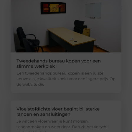
Tweedehands bureau kopen voor een
slimme werkplek
Een tweedehands bureau kopen is een juiste
keuze als je kwaliteit zoekt voor een lagere prijs. Op
de website die
Vloeistofdichte vloer begint bij sterke
randen en aansluitingen
Je wilt een vloer waar je kunt morsen,
schoonmaken en weer door. Dan zit het verschil