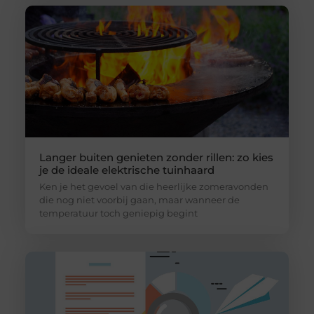
Langer buiten genieten zonder rillen: zo kies
je de ideale elektrische tuinhaard
Ken je het gevoel van die heerlijke zomeravonden
die nog niet voorbij gaan, maar wanneer de
temperatuur toch geniepig begint