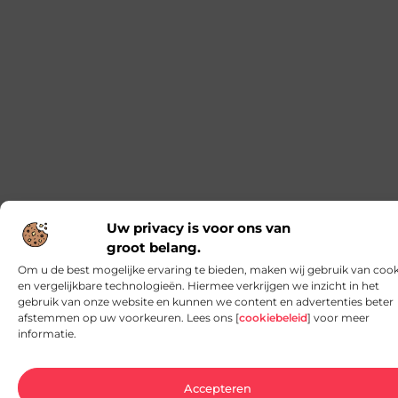
De onmisbare basis voor jouw elektrische
installaties
Als je bezig bent met een renovatie of
nieuwbouwproject, dan weet je hoe belangrijk het
is om te werken met
Zilvershampoo bij de kapper: natuurlijke
glans voor jouw haar
Ben je ooit bij de kapper geweest en heb je je
afgevraagd waarom ze zilvershampoo gebruiken?
Het antwoord is simpel: