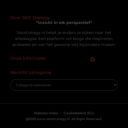
Uw privacy is voor ons van
groot belang.
Om u de best mogelijke ervaring te bieden, maken wij gebruik van
cookies en vergelijkbare technologieën. Hiermee verkrijgen we
inzicht in het gebruik van onze website en kunnen we content en
Vacature hovenier in Ermelo: een uniek
advertenties beter afstemmen op uw voorkeuren. Lees ons
carrièrepad in het groen
[
cookiebeleid
] voor meer informatie.
Bent u op zoek naar een nieuwe uitdaging in de
groene sector? Dan is de vacature hovenier in
Ermelo wellicht precies wat
Accepteren
Weigeren
Bekijk Voorkeuren