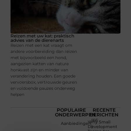
Reizen met uw kat: praktisch
advies van de dierenarts
Reizen met een kat vraagt om
andere voorbereiding dan reizen
met bijvoorbeeld een hond,
aangezien katten van nature
honkvast zijn en minder van
verandering houden. Een goede
vervoersbox, vertrouwde geuren
en voldoende pauzes onderweg
helpen
POPULAIRE
RECENTE
ONDERWERPEN
BERICHTEN
(66
Why Small
Aanbiedingen
)
Development