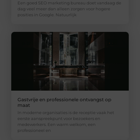
Een goed SEO marketing bureau doet vandaag de
dag veel meer dan alleen zorgen voor hogere
posities in Google. Natuurlijk
Gastvrije en professionele ontvangst op
maat
In moderne organisaties is de receptie vaak het
eerste aanspreekpunt voor bezoekers en
medewerkers. Een warm welkom, een
professioneel en