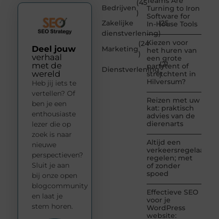
Teams Are
(45
Bedrijven
Turning to Iron
)
Software for
Zakelijke
(25
In-House Tools
dienstverlening
)
Kiezen voor
(24
Deel jouw
Marketing
het huren van
)
verhaal
een grote
(21
met de
partytent of
Dienstverlening
wereld
stretchtent in
)
Hilversum?
Heb jij iets te
vertellen? Of
Reizen met uw
ben je een
kat: praktisch
enthousiaste
advies van de
dierenarts
lezer die op
zoek is naar
Altijd een
nieuwe
verkeersregelaar
perspectieven?
regelen; met
Sluit je aan
of zonder
spoed
bij onze open
blogcommunity
Effectieve SEO
en laat je
voor je
stem horen.
WordPress
website: