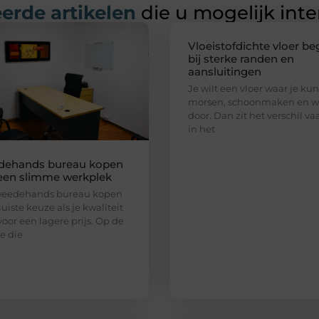
erde artikelen
die u mogelijk int
Vloeistofdichte vloer be
bij sterke randen en
aansluitingen
Je wilt een vloer waar je kun
morsen, schoonmaken en w
door. Dan zit het verschil va
in het
dehands bureau kopen
een slimme werkplek
weedehands bureau kopen
juiste keuze als je kwaliteit
voor een lagere prijs. Op de
e die