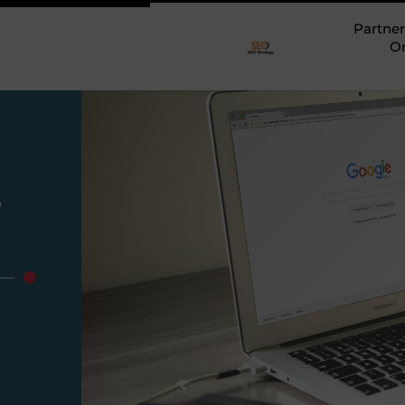
Partner
O
e