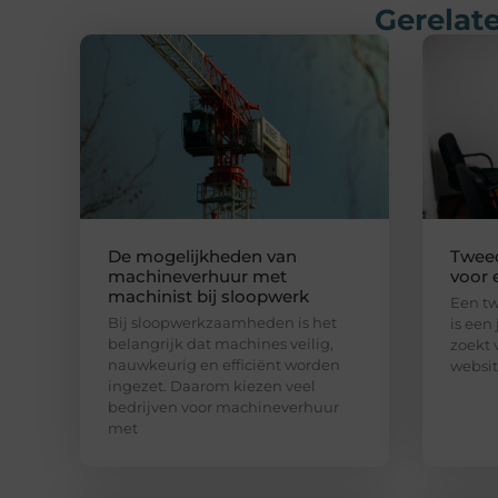
Gerelate
De mogelijkheden van
Twee
machineverhuur met
voor 
machinist bij sloopwerk
Een t
Bij sloopwerkzaamheden is het
is een 
belangrijk dat machines veilig,
zoekt 
nauwkeurig en efficiënt worden
websit
ingezet. Daarom kiezen veel
bedrijven voor machineverhuur
met