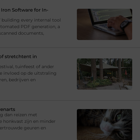
ron Software for In-
building every internal tool
utomated PDF generation, a
 scanned documents,
f stretchtent in
estival, tuinfeest of ander
 invloed op de uitstraling
ren, bedrijven en
renarts
ng dan reizen met
e honkvast zijn en minder
vertrouwde geuren en