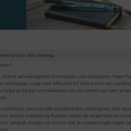
iceerd Door SEO Strategy
elen?
ke online aanwezigheid onmisbaar voor bedrijven. Maar h
en zichtbaar, maar ook effectief is? Hier komt een profes
u helpt je bij het ontwikkelen en uitvoeren van een strat
len.
ekmachines, succesvolle
social
media campagnes
wilt opz
 een online
marketing bureau
biedt de expertise en erv
ven
aanpak zorgen ze ervoor dat je marketingbudget o
ren.