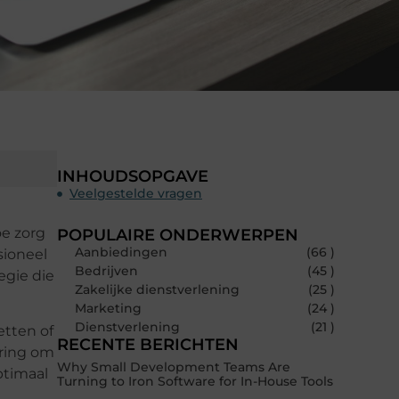
INHOUDSOPGAVE
Veelgestelde vragen
oe zorg
POPULAIRE ONDERWERPEN
Aanbiedingen
(66 )
sioneel
Bedrijven
(45 )
egie die
Zakelijke dienstverlening
(25 )
Marketing
(24 )
Dienstverlening
(21 )
etten of
RECENTE BERICHTEN
aring om
Why Small Development Teams Are
ptimaal
Turning to Iron Software for In-House Tools