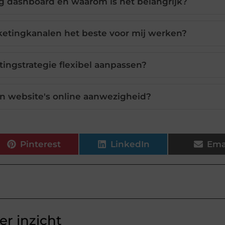
g dashboard en waarom is het belangrijk?
ketingkanalen het beste voor mij werken?
tingstrategie flexibel aanpassen?
jn website's online aanwezigheid?
Pinterest
LinkedIn
Ema
r inzicht