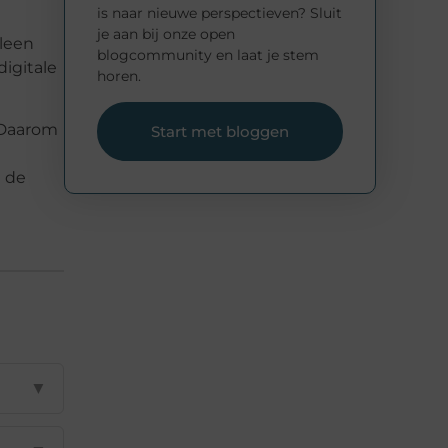
is naar nieuwe perspectieven? Sluit
je aan bij onze open
lleen
blogcommunity en laat je stem
digitale
horen.
 Daarom
Start met bloggen
n de
▼