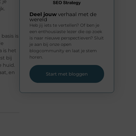
 je
jk.
Deel jouw
verhaal met de
wereld
Heb jij iets te vertellen? Of ben je
een enthousiaste lezer die op zoek
basis is
is naar nieuwe perspectieven? Sluit
de
je aan bij onze open
 is het
blogcommunity en laat je stem
horen.
t bij
e huid.
at, en
Start met bloggen