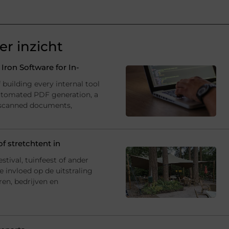
r inzicht
ron Software for In-
building every internal tool
utomated PDF generation, a
 scanned documents,
f stretchtent in
estival, tuinfeest of ander
 invloed op de uitstraling
ren, bedrijven en