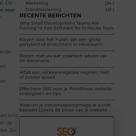
). De
Marketing
(24 )
Dienstverlening
(21 )
n voor
RECENTE BERICHTEN
n
Why Small Development Teams Are
Turning to Iron Software for In-House Tools
Kiezen voor het huren van een grote
partytent of stretchtent in Hilversum?
ar de
Reizen met uw kat: praktisch advies van
de dierenarts
en.
Altijd een verkeersregelaar regelen; met
of zonder spoed
ter
Effectieve SEO voor je WordPress website:
strategieën en tips
Waarom je conversiepercentage al wordt
bepaald tijdens de bouw van je website
an licht
 en de
ube. Zo