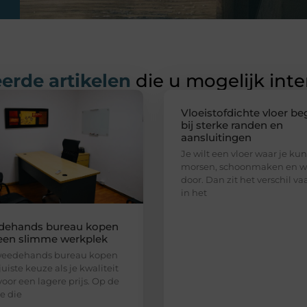
erde artikelen
die u mogelijk int
Vloeistofdichte vloer be
bij sterke randen en
aansluitingen
Je wilt een vloer waar je kun
morsen, schoonmaken en w
door. Dan zit het verschil va
in het
dehands bureau kopen
een slimme werkplek
weedehands bureau kopen
juiste keuze als je kwaliteit
voor een lagere prijs. Op de
e die