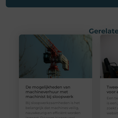
Gerelate
De mogelijkheden van
Twee
machineverhuur met
voor 
machinist bij sloopwerk
Een t
Bij sloopwerkzaamheden is het
is een 
belangrijk dat machines veilig,
zoekt 
nauwkeurig en efficiënt worden
websit
ingezet. Daarom kiezen veel