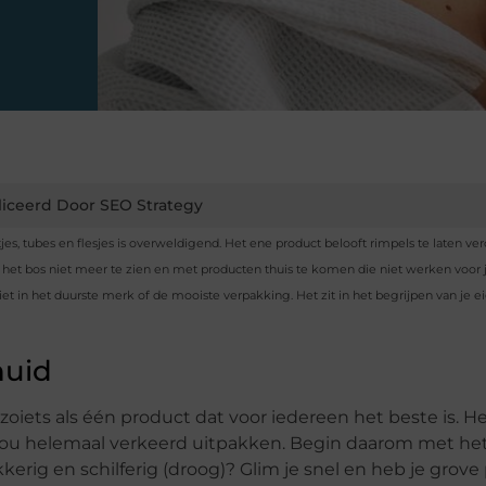
iceerd Door SEO Strategy
jes, tubes en flesjes is overweldigend. Het ene product belooft rimpels te laten ve
et bos niet meer te zien en met producten thuis te komen die niet werken voor 
t in het duurste merk of de mooiste verpakking. Het zit in het begrijpen van je e
huid
t zoiets als één product dat voor iedereen het beste is. H
r jou helemaal verkeerd uitpakken. Begin daarom met he
kerig en schilferig (droog)? Glim je snel en heb je grove