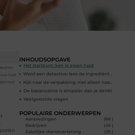
INHOUDSOPGAVE
Het startpunt: ken je eigen huid
rdwijnen,
Word een detective: lees de ingrediëntenlijst
jouw huid.
Kijk naar de verpakking, niet alleen naar de belofte
igen huid
De basisroutine is simpeler dan je denkt
Veelgestelde vragen
POPULAIRE ONDERWERPEN
et
Aanbiedingen
(66 )
t
Bedrijven
(45 )
 poriën
Zakelijke dienstverlening
(25 )