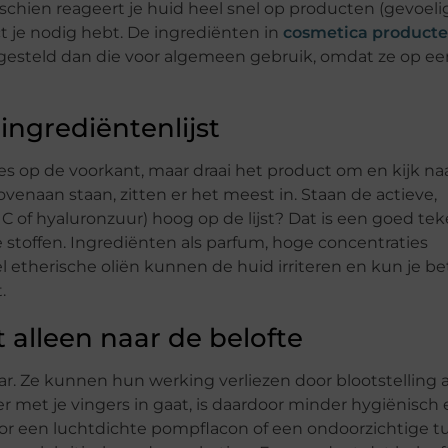
schien reageert je huid heel snel op producten (gevoelig
 je nodig hebt. De ingrediënten in
cosmetica producte
gesteld dan die voor algemeen gebruik, omdat ze op ee
ingrediëntenlijst
tes op de voorkant, maar draai het product om en kijk na
ovenaan staan, zitten er het meest in. Staan de actieve,
C of hyaluronzuur) hoog op de lijst? Dat is een goed tek
e stoffen. Ingrediënten als parfum, hoge concentraties
l etherische oliën kunnen de huid irriteren en kun je be
.
t alleen naar de belofte
r. Ze kunnen hun werking verliezen door blootstelling a
er met je vingers in gaat, is daardoor minder hygiënisch
 voor een luchtdichte pompflacon of een ondoorzichtige t