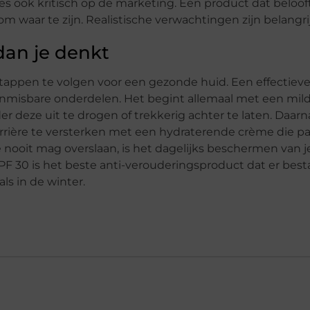
ees ook kritisch op de marketing. Een product dat belooft
om waar te zijn. Realistische verwachtingen zijn belangri
dan je denkt
tappen te volgen voor een gezonde huid. Een effectieve 
onmisbare onderdelen. Het begint allemaal met een mil
 deze uit te drogen of trekkerig achter te laten. Daarna
rière te versterken met een hydraterende crème die pas
je nooit mag overslaan, is het dagelijks beschermen van j
30 is het beste anti-verouderingsproduct dat er besta
als in de winter.