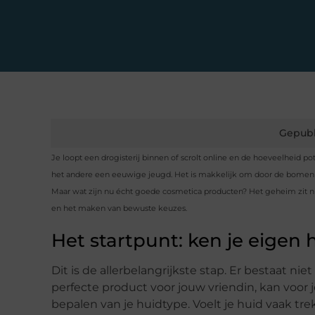
Gepubl
Je loopt een drogisterij binnen of scrolt online en de hoeveelheid pot
het andere een eeuwige jeugd. Het is makkelijk om door de bomen h
Maar wat zijn nu écht goede cosmetica producten? Het geheim zit nie
en het maken van bewuste keuzes.
Het startpunt: ken je eigen 
Dit is de allerbelangrijkste stap. Er bestaat nie
perfecte product voor jouw vriendin, kan voo
bepalen van je huidtype. Voelt je huid vaak trek