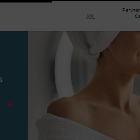
Partner
O
s