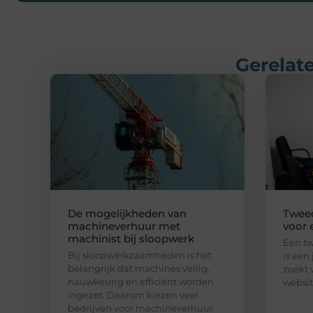
Gerelate
De mogelijkheden van
Twee
machineverhuur met
voor 
machinist bij sloopwerk
Een t
Bij sloopwerkzaamheden is het
is een 
belangrijk dat machines veilig,
zoekt 
nauwkeurig en efficiënt worden
websit
ingezet. Daarom kiezen veel
bedrijven voor machineverhuur