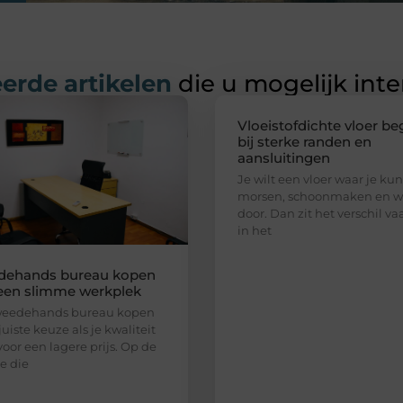
erde artikelen
die u mogelijk int
Vloeistofdichte vloer be
bij sterke randen en
aansluitingen
Je wilt een vloer waar je kun
morsen, schoonmaken en w
door. Dan zit het verschil va
in het
dehands bureau kopen
een slimme werkplek
weedehands bureau kopen
juiste keuze als je kwaliteit
voor een lagere prijs. Op de
e die