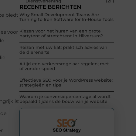
Dienstverlening
(21 )
RECENTE BERICHTEN
Why Small Development Teams Are
ze biedt
Turning to Iron Software for In-House Tools
Kiezen voor het huren van een grote
ies voor
partytent of stretchtent in Hilversum?
de
Reizen met uw kat: praktisch advies van
de dierenarts
die
Altijd een verkeersregelaar regelen; met
of zonder spoed
Effectieve SEO voor je WordPress website:
strategieën en tips
Waarom je conversiepercentage al wordt
rijk is:
bepaald tijdens de bouw van je website
nde
er