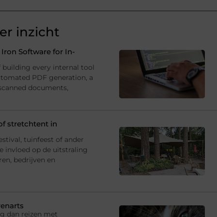
r inzicht
ron Software for In-
building every internal tool
utomated PDF generation, a
 scanned documents,
f stretchtent in
estival, tuinfeest of ander
 invloed op de uitstraling
ren, bedrijven en
renarts
ng dan reizen met