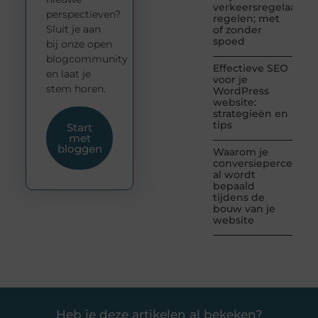
verkeersregelaar
perspectieven?
regelen; met
Sluit je aan
of zonder
spoed
bij onze open
blogcommunity
Effectieve SEO
en laat je
voor je
stem horen.
WordPress
website:
strategieën en
tips
Start
met
bloggen
Waarom je
conversiepercentag
al wordt
bepaald
tijdens de
bouw van je
website
Heb je deze artikelen al bekeken?