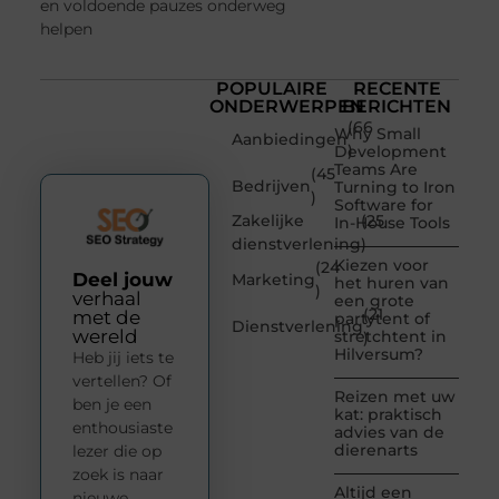
en voldoende pauzes onderweg
helpen
POPULAIRE
RECENTE
ONDERWERPEN
BERICHTEN
(66
Why Small
Aanbiedingen
)
Development
Teams Are
(45
Bedrijven
Turning to Iron
)
Software for
Zakelijke
(25
In-House Tools
dienstverlening
)
Kiezen voor
(24
Deel jouw
Marketing
het huren van
)
verhaal
een grote
(21
met de
partytent of
Dienstverlening
wereld
stretchtent in
)
Hilversum?
Heb jij iets te
vertellen? Of
Reizen met uw
ben je een
kat: praktisch
enthousiaste
advies van de
dierenarts
lezer die op
zoek is naar
Altijd een
nieuwe