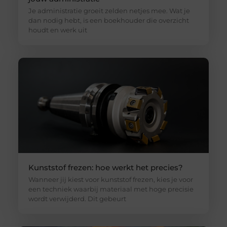
Je administratie groeit zelden netjes mee. Wat je
dan nodig hebt, is een boekhouder die overzicht
houdt en werk uit
Kunststof frezen: hoe werkt het precies?
Wanneer jij kiest voor kunststof frezen, kies je voor
een techniek waarbij materiaal met hoge precisie
wordt verwijderd. Dit gebeurt