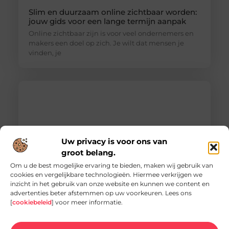
Slim en duurzaam online zichtbaar worden:
jouw gids voor een lange termijn aanpak
Online zichtbaar zijn is voor veel ondernemers en
makers een doel op zich. Je wilt dat mensen je
vinden, je
Uw privacy is voor ons van
groot belang.
Om u de best mogelijke ervaring te bieden, maken wij gebruik van
cookies en vergelijkbare technologieën. Hiermee verkrijgen we
inzicht in het gebruik van onze website en kunnen we content en
Vacature hovenier in Ermelo: een uniek
advertenties beter afstemmen op uw voorkeuren. Lees ons
carrièrepad in het groen
[
cookiebeleid
] voor meer informatie.
Bent u op zoek naar een nieuwe uitdaging in de
groene sector? Dan is de vacature hovenier in