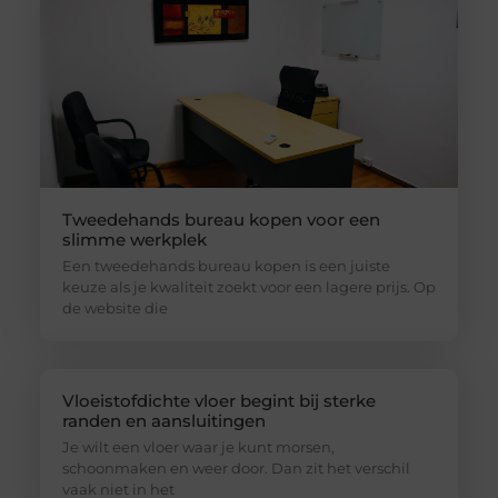
Tweedehands bureau kopen voor een
slimme werkplek
Een tweedehands bureau kopen is een juiste
keuze als je kwaliteit zoekt voor een lagere prijs. Op
de website die
Vloeistofdichte vloer begint bij sterke
randen en aansluitingen
Je wilt een vloer waar je kunt morsen,
schoonmaken en weer door. Dan zit het verschil
vaak niet in het