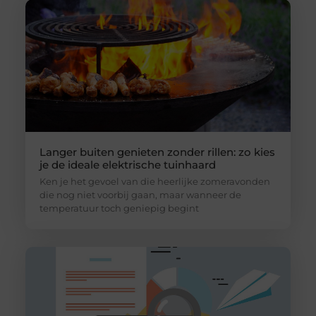
Langer buiten genieten zonder rillen: zo kies
je de ideale elektrische tuinhaard
Ken je het gevoel van die heerlijke zomeravonden
die nog niet voorbij gaan, maar wanneer de
temperatuur toch geniepig begint