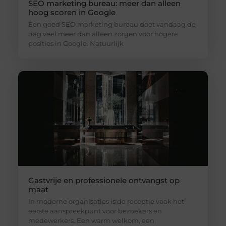
SEO marketing bureau: meer dan alleen
hoog scoren in Google
Een goed SEO marketing bureau doet vandaag de
dag veel meer dan alleen zorgen voor hogere
posities in Google. Natuurlijk
Gastvrije en professionele ontvangst op
maat
In moderne organisaties is de receptie vaak het
eerste aanspreekpunt voor bezoekers en
medewerkers. Een warm welkom, een