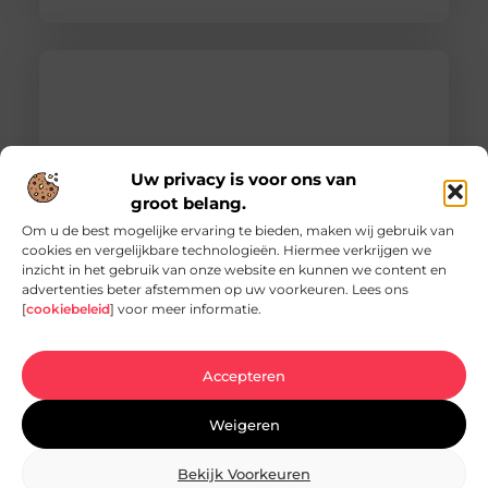
Uw privacy is voor ons van
groot belang.
Om u de best mogelijke ervaring te bieden, maken wij gebruik van
cookies en vergelijkbare technologieën. Hiermee verkrijgen we
inzicht in het gebruik van onze website en kunnen we content en
Vacature hovenier in Ermelo: een uniek
advertenties beter afstemmen op uw voorkeuren. Lees ons
carrièrepad in het groen
[
cookiebeleid
] voor meer informatie.
Bent u op zoek naar een nieuwe uitdaging in de
groene sector? Dan is de vacature hovenier in
Ermelo wellicht precies wat
Accepteren
Weigeren
Bekijk Voorkeuren