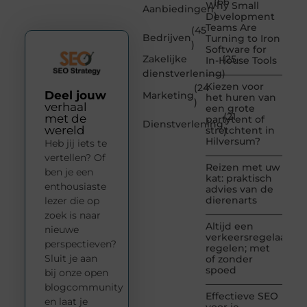
(66
Why Small
Aanbiedingen
)
Development
Teams Are
(45
Bedrijven
Turning to Iron
)
Software for
Zakelijke
(25
In-House Tools
dienstverlening
)
Kiezen voor
(24
Deel jouw
Marketing
het huren van
)
verhaal
een grote
(21
met de
partytent of
Dienstverlening
wereld
stretchtent in
)
Hilversum?
Heb jij iets te
vertellen? Of
Reizen met uw
ben je een
kat: praktisch
enthousiaste
advies van de
dierenarts
lezer die op
zoek is naar
Altijd een
nieuwe
verkeersregelaar
perspectieven?
regelen; met
Sluit je aan
of zonder
spoed
bij onze open
blogcommunity
Effectieve SEO
en laat je