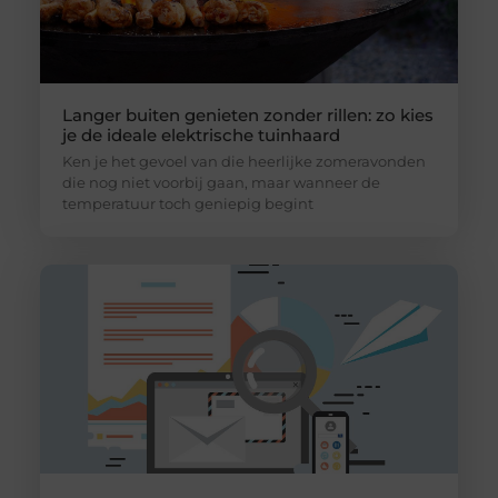
Langer buiten genieten zonder rillen: zo kies
je de ideale elektrische tuinhaard
Ken je het gevoel van die heerlijke zomeravonden
die nog niet voorbij gaan, maar wanneer de
temperatuur toch geniepig begint