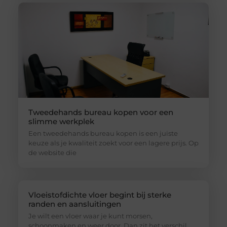
Tweedehands bureau kopen voor een
slimme werkplek
Een tweedehands bureau kopen is een juiste
keuze als je kwaliteit zoekt voor een lagere prijs. Op
de website die
Vloeistofdichte vloer begint bij sterke
randen en aansluitingen
Je wilt een vloer waar je kunt morsen,
schoonmaken en weer door. Dan zit het verschil