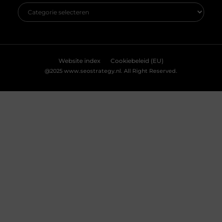
groene sector? Dan is de vacature hovenier in
Ermelo wellicht precies wat
Breng je evenement tot leven met
professionele lichtshows
Een geweldig evenement staat of valt met de juiste
sfeer. En wat is een betere manier om die sfeer te