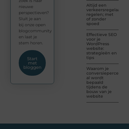
zoek is naar
Altijd een
nieuwe
verkeersregelaar
perspectieven?
regelen; met
Sluit je aan
of zonder
spoed
bij onze open
blogcommunity
Effectieve SEO
en laat je
voor je
stem horen.
WordPress
website:
strategieën en
tips
Start
met
bloggen
Waarom je
conversiepercentag
al wordt
bepaald
tijdens de
bouw van je
website