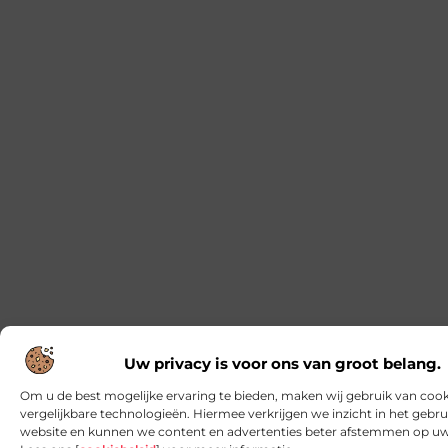
Zonwering in Eindhoven: Waar moet u op
letten?
Het kiezen van de juiste zonwering in Eindhoven is
van cruciaal belang om uw huis of kantoor niet
alleen koel
Uw privacy is voor ons van groot belang.
Om u de best mogelijke ervaring te bieden, maken wij gebruik van cook
vergelijkbare technologieën. Hiermee verkrijgen we inzicht in het gebr
website en kunnen we content en advertenties beter afstemmen op u