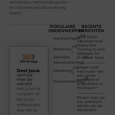
vervoersbox, vertrouwde geuren
en voldoende pauzes onderweg
helpen
POPULAIRE
RECENTE
ONDERWERPEN
BERICHTEN
(66
Why Small
Aanbiedingen
)
Development
Teams Are
(45
Bedrijven
Turning to Iron
)
Software for
Zakelijke
(25
In-House Tools
dienstverlening
)
Kiezen voor
(24
Deel jouw
Marketing
het huren van
)
verhaal
een grote
(21
met de
partytent of
Dienstverlening
wereld
stretchtent in
)
Hilversum?
Heb jij iets te
vertellen? Of
Reizen met uw
ben je een
kat: praktisch
enthousiaste
advies van de
dierenarts
lezer die op