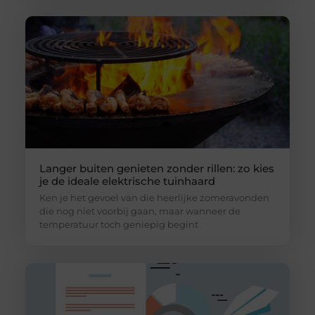
Langer buiten genieten zonder rillen: zo kies
je de ideale elektrische tuinhaard
Ken je het gevoel van die heerlijke zomeravonden
die nog niet voorbij gaan, maar wanneer de
temperatuur toch geniepig begint