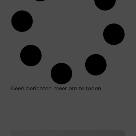
Jouw ideale huidverzorging: een gids voor
de juiste productkeuzes
Je loopt een drogisterij binnen of scrolt online en
de hoeveelheid potjes, tubes en flesjes is
overweldigend. Het ene product