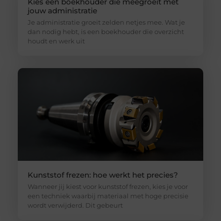
Kies een boekhouder die meegroeit met
jouw administratie
Je administratie groeit zelden netjes mee. Wat je
dan nodig hebt, is een boekhouder die overzicht
houdt en werk uit
Kunststof frezen: hoe werkt het precies?
Wanneer jij kiest voor kunststof frezen, kies je voor
een techniek waarbij materiaal met hoge precisie
wordt verwijderd. Dit gebeurt