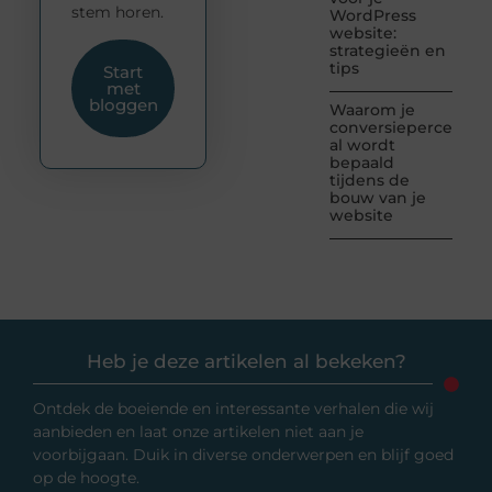
stem horen.
WordPress
website:
strategieën en
tips
Start
met
bloggen
Waarom je
conversiepercentag
al wordt
bepaald
tijdens de
bouw van je
website
Heb je deze artikelen al bekeken?
Ontdek de boeiende en interessante verhalen die wij
aanbieden en laat onze artikelen niet aan je
voorbijgaan. Duik in diverse onderwerpen en blijf goed
op de hoogte.