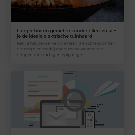
Langer buiten genieten zonder rillen: zo kies
je de ideale elektrische tuinhaard
Ken je het gevoel van die heerlijke zomeravonden
die nog niet voorbij gaan, maar wanneer de
temperatuur toch geniepig begint