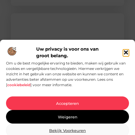
Uw privacy is voor ons van
groot belang.
Om u de best mogelijke ervaring te bieden, maken wij gebruik van
cookies en vergelijkbare technologieën. Hiermee verkrijgen we
inzicht in het gebruik van onze website en kunnen we content en
Vacature hovenier in Ermelo: een uniek
advertenties beter afstemmen op uw voorkeuren. Lees ons
carrièrepad in het groen
[
cookiebeleid
] voor meer informatie.
Bent u op zoek naar een nieuwe uitdaging in de
groene sector? Dan is de vacature hovenier in
Ermelo wellicht precies wat
Accepteren
Weigeren
Bekijk Voorkeuren