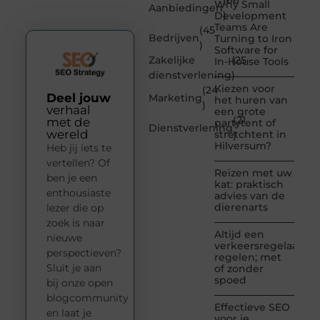
(66
Why Small
Aanbiedingen
)
Development
Teams Are
(45
Bedrijven
Turning to Iron
)
Software for
Zakelijke
(25
In-House Tools
dienstverlening
)
Kiezen voor
(24
Deel jouw
Marketing
het huren van
)
verhaal
een grote
(21
met de
partytent of
Dienstverlening
wereld
stretchtent in
)
Hilversum?
Heb jij iets te
vertellen? Of
Reizen met uw
ben je een
kat: praktisch
enthousiaste
advies van de
dierenarts
lezer die op
zoek is naar
Altijd een
nieuwe
verkeersregelaar
perspectieven?
regelen; met
Sluit je aan
of zonder
spoed
bij onze open
blogcommunity
Effectieve SEO
en laat je
voor je