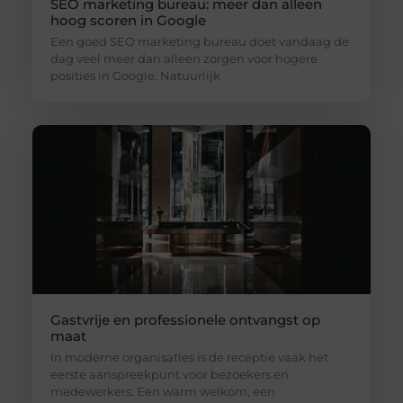
SEO marketing bureau: meer dan alleen
hoog scoren in Google
Een goed SEO marketing bureau doet vandaag de
dag veel meer dan alleen zorgen voor hogere
posities in Google. Natuurlijk
Gastvrije en professionele ontvangst op
maat
In moderne organisaties is de receptie vaak het
eerste aanspreekpunt voor bezoekers en
medewerkers. Een warm welkom, een