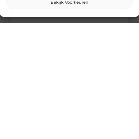
Bekijk Voorkeuren
Breng je evenement tot leven met
professionele lichtshows
Een geweldig evenement staat of valt met de juiste
sfeer. En wat is een betere manier om die sfeer te