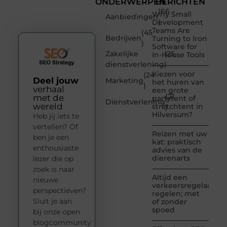
ONDERWERPEN
BERICHTEN
(66
Why Small
Aanbiedingen
)
Development
Teams Are
(45
Bedrijven
Turning to Iron
)
Software for
Zakelijke
(25
In-House Tools
dienstverlening
)
Kiezen voor
(24
Deel jouw
Marketing
het huren van
)
verhaal
een grote
(21
met de
partytent of
Dienstverlening
wereld
stretchtent in
)
Hilversum?
Heb jij iets te
vertellen? Of
Reizen met uw
ben je een
kat: praktisch
enthousiaste
advies van de
dierenarts
lezer die op
zoek is naar
Altijd een
nieuwe
verkeersregelaar
perspectieven?
regelen; met
Sluit je aan
of zonder
spoed
bij onze open
blogcommunity