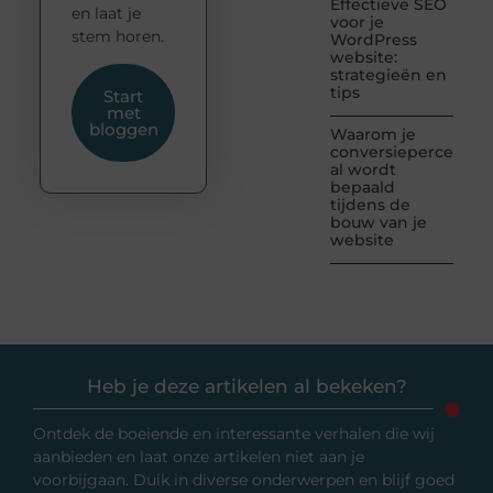
Effectieve SEO
en laat je
voor je
stem horen.
WordPress
website:
strategieën en
tips
Start
met
bloggen
Waarom je
conversiepercentag
al wordt
bepaald
tijdens de
bouw van je
website
Heb je deze artikelen al bekeken?
Ontdek de boeiende en interessante verhalen die wij
aanbieden en laat onze artikelen niet aan je
voorbijgaan. Duik in diverse onderwerpen en blijf goed