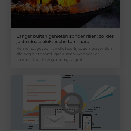
Langer buiten genieten zonder rillen: zo kies
je de ideale elektrische tuinhaard
Ken je het gevoel van die heerlijke zomeravonden
die nog niet voorbij gaan, maar wanneer de
temperatuur toch geniepig begint