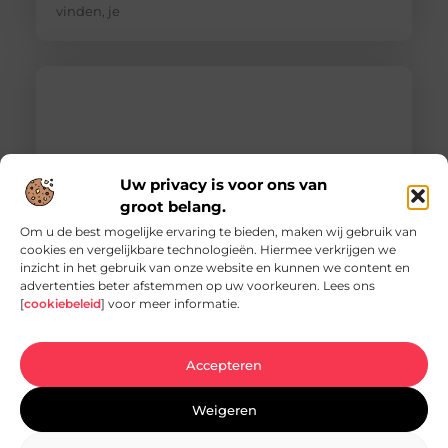
vinden, je
Uw privacy is voor ons van
groot belang.
Om u de best mogelijke ervaring te bieden, maken wij gebruik van
cookies en vergelijkbare technologieën. Hiermee verkrijgen we
inzicht in het gebruik van onze website en kunnen we content en
Vacature hovenier in Ermelo: een uniek
advertenties beter afstemmen op uw voorkeuren. Lees ons
carrièrepad in het groen
[
cookiebeleid
] voor meer informatie.
Bent u op zoek naar een nieuwe uitdaging in de
groene sector? Dan is de vacature hovenier in
Ermelo wellicht precies wat
Accepteren
Weigeren