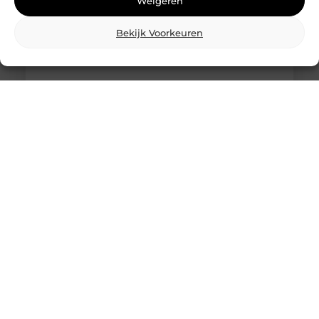
Weigeren
Bekijk Voorkeuren
Breng je evenement tot leven met
professionele lichtshows
Een geweldig evenement staat of valt met de juiste
sfeer. En wat is een betere manier om die sfeer te