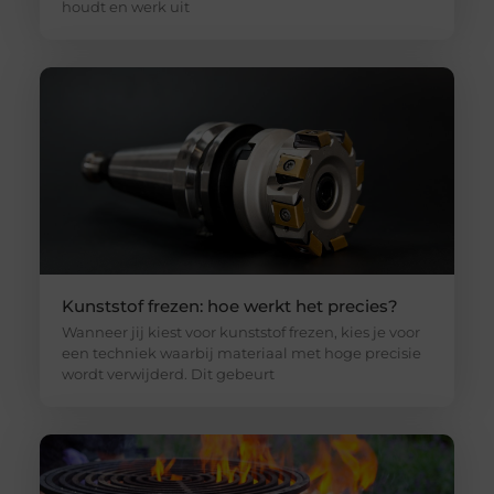
houdt en werk uit
Kunststof frezen: hoe werkt het precies?
Wanneer jij kiest voor kunststof frezen, kies je voor
een techniek waarbij materiaal met hoge precisie
wordt verwijderd. Dit gebeurt