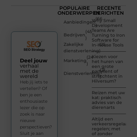
POPULAIRE
RECENTE
ONDERWERPEN
BERICHTEN
(66
Why Small
Aanbiedingen
)
Development
Teams Are
(45
Bedrijven
Turning to Iron
)
Software for
Zakelijke
(25
In-House Tools
dienstverlening
)
Kiezen voor
(24
Deel jouw
Marketing
het huren van
)
verhaal
een grote
(21
met de
partytent of
Dienstverlening
wereld
stretchtent in
)
Hilversum?
Heb jij iets te
vertellen? Of
Reizen met uw
ben je een
kat: praktisch
enthousiaste
advies van de
dierenarts
lezer die op
zoek is naar
Altijd een
nieuwe
verkeersregelaar
perspectieven?
regelen; met
Sluit je aan
of zonder