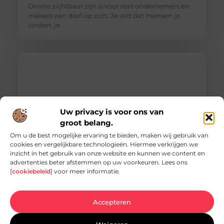
Online zichtbaar zijn is voor veel ondernemers en
makers een doel op zich. Je wilt dat mensen je
vinden, je
Uw privacy is voor ons van
groot belang.
Om u de best mogelijke ervaring te bieden, maken wij gebruik van
cookies en vergelijkbare technologieën. Hiermee verkrijgen we
inzicht in het gebruik van onze website en kunnen we content en
Vacature hovenier in Ermelo: een uniek
advertenties beter afstemmen op uw voorkeuren. Lees ons
carrièrepad in het groen
[
cookiebeleid
] voor meer informatie.
Bent u op zoek naar een nieuwe uitdaging in de
groene sector? Dan is de vacature hovenier in
Ermelo wellicht precies wat
Accepteren