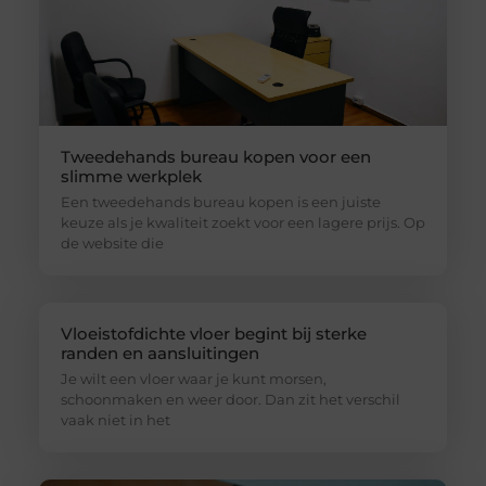
Tweedehands bureau kopen voor een
slimme werkplek
Een tweedehands bureau kopen is een juiste
keuze als je kwaliteit zoekt voor een lagere prijs. Op
de website die
Vloeistofdichte vloer begint bij sterke
randen en aansluitingen
Je wilt een vloer waar je kunt morsen,
schoonmaken en weer door. Dan zit het verschil
vaak niet in het