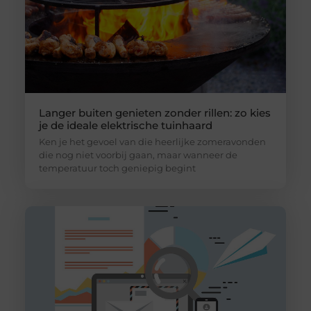
Langer buiten genieten zonder rillen: zo kies
je de ideale elektrische tuinhaard
Ken je het gevoel van die heerlijke zomeravonden
die nog niet voorbij gaan, maar wanneer de
temperatuur toch geniepig begint