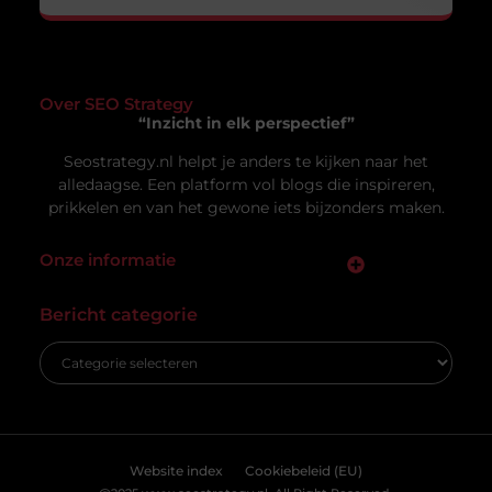
Uw privacy is voor ons van
groot belang.
Om u de best mogelijke ervaring te bieden, maken wij gebruik van
cookies en vergelijkbare technologieën. Hiermee verkrijgen we
inzicht in het gebruik van onze website en kunnen we content en
Vacature hovenier in Ermelo: een uniek
advertenties beter afstemmen op uw voorkeuren. Lees ons
carrièrepad in het groen
[
cookiebeleid
] voor meer informatie.
Bent u op zoek naar een nieuwe uitdaging in de
groene sector? Dan is de vacature hovenier in
Ermelo wellicht precies wat
Accepteren
Weigeren
Bekijk Voorkeuren