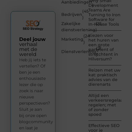
Why Small
Aanbiedingen
)
Development
Teams Are
(45
Bedrijven
Turning to Iron
)
Software for
Zakelijke
(25
In-House Tools
dienstverlening
)
Kiezen voor
(24
Deel jouw
Marketing
het huren van
)
verhaal
een grote
(21
met de
partytent of
Dienstverlening
wereld
stretchtent in
)
Hilversum?
Heb jij iets te
vertellen? Of
Reizen met uw
ben je een
kat: praktisch
enthousiaste
advies van de
dierenarts
lezer die op
zoek is naar
Altijd een
nieuwe
verkeersregelaar
perspectieven?
regelen; met
Sluit je aan
of zonder
spoed
bij onze open
blogcommunity
Effectieve SEO
en laat je
voor je