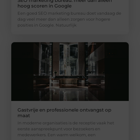
SEO marketing bureau: meer dan alleen
hoog scoren in Google
Een goed SEO marketing bureau doet vandaag de
dag veel meer dan alleen zorgen voor hogere
posities in Google. Natuurlijk
Gastvrije en professionele ontvangst op
maat
In moderne organisaties is de receptie vaak het
eerste aanspreekpunt voor bezoekers en
medewerkers. Een warm welkom, een