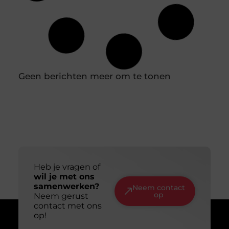
Jouw ideale huidverzorging: een gids voor
de juiste productkeuzes
Je loopt een drogisterij binnen of scrolt online en
de hoeveelheid potjes, tubes en flesjes is
overweldigend. Het ene product
Slim en duurzaam online zichtbaar worden:
jouw gids voor een lange termijn aanpak
Online zichtbaar zijn is voor veel ondernemers en
makers een doel op zich. Je wilt dat mensen je
vinden, je