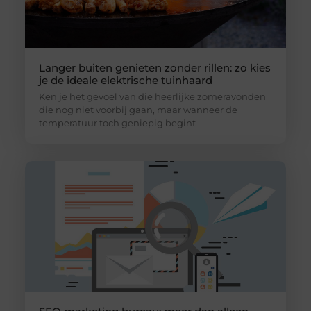
Langer buiten genieten zonder rillen: zo kies
je de ideale elektrische tuinhaard
Ken je het gevoel van die heerlijke zomeravonden
die nog niet voorbij gaan, maar wanneer de
temperatuur toch geniepig begint