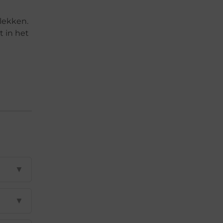
lekken.
t in het
▼
▼