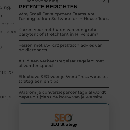
Dienstverlening
(21 )
RECENTE BERICHTEN
ding.
Why Small Development Teams Are
n.
Turning to Iron Software for In-House Tools
krimpen.
Kiezen voor het huren van een grote
alt voor
partytent of stretchtent in Hilversum?
Reizen met uw kat: praktisch advies van
f
de dierenarts
Altijd een verkeersregelaar regelen; met
of zonder spoed
hts 20
Effectieve SEO voor je WordPress website:
strategieën en tips
Waarom je conversiepercentage al wordt
un je
bepaald tijdens de bouw van je website