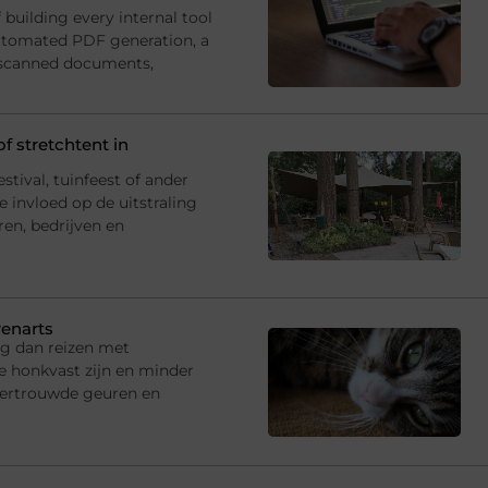
building every internal tool
utomated PDF generation, a
 scanned documents,
f stretchtent in
estival, tuinfeest of ander
 invloed op de uitstraling
ren, bedrijven en
renarts
ng dan reizen met
e honkvast zijn en minder
vertrouwde geuren en