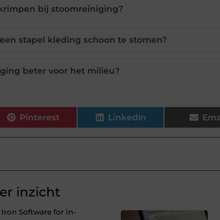
krimpen bij stoomreiniging?
een stapel kleding schoon te stomen?
iging beter voor het milieu?
Pinterest
LinkedIn
Ema
r inzicht
ron Software for In-