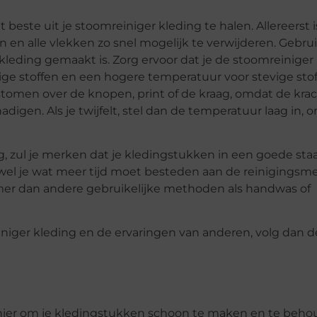
 beste uit je stoomreiniger kleding te halen. Allereerst i
n en alle vlekken zo snel mogelijk te verwijderen. Gebru
 kleding gemaakt is. Zorg ervoor dat je de stoomreiniger
ge stoffen en een hogere temperatuur voor stevige stof
stomen over de knopen, print of de kraag, omdat de kra
gen. Als je twijfelt, stel dan de temperatuur laag in, 
, zul je merken dat je kledingstukken in een goede sta
oewel je wat meer tijd moet besteden aan de reinigingsm
amer dan andere gebruikelijke methoden als handwas of
niger kleding en de ervaringen van anderen, volg dan 
anier om je kledingstukken schoon te maken en te beho