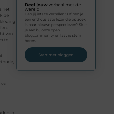
Deel jouw
verhaal met de
wereld
s het
Heb jij iets te vertellen? Of ben je
ik de
een enthousiaste lezer die op zoek
 kleding
is naar nieuwe perspectieven? Sluit
fen.
je aan bij onze open
cht van
blogcommunity en laat je stem
om te
horen.
Start met bloggen
at
ethode,
deze
uden in