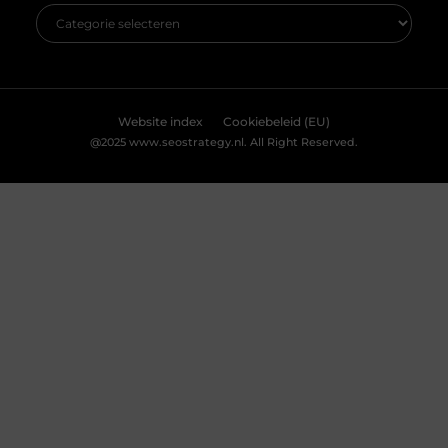
groene sector? Dan is de vacature hovenier in
Ermelo wellicht precies wat
Accepteren
Weigeren
Bekijk Voorkeuren
Breng je evenement tot leven met
professionele lichtshows
Een geweldig evenement staat of valt met de juiste
sfeer. En wat is een betere manier om die sfeer te