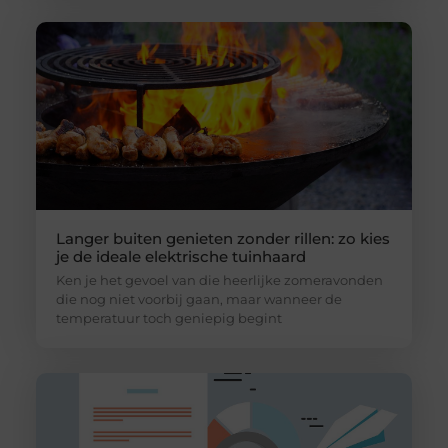
Langer buiten genieten zonder rillen: zo kies
je de ideale elektrische tuinhaard
Ken je het gevoel van die heerlijke zomeravonden
die nog niet voorbij gaan, maar wanneer de
temperatuur toch geniepig begint