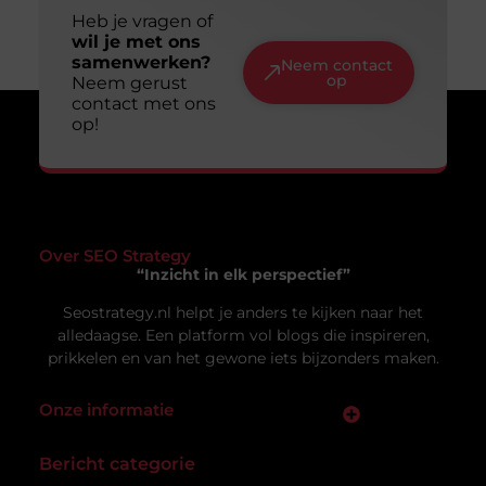
Slim en duurzaam online zichtbaar worden:
jouw gids voor een lange termijn aanpak
Online zichtbaar zijn is voor veel ondernemers en
makers een doel op zich. Je wilt dat mensen je
vinden, je
Uw privacy is voor ons van
groot belang.
Om u de best mogelijke ervaring te bieden, maken wij gebruik van
cookies en vergelijkbare technologieën. Hiermee verkrijgen we
inzicht in het gebruik van onze website en kunnen we content en
Vacature hovenier in Ermelo: een uniek
advertenties beter afstemmen op uw voorkeuren. Lees ons
carrièrepad in het groen
[
cookiebeleid
] voor meer informatie.
Bent u op zoek naar een nieuwe uitdaging in de