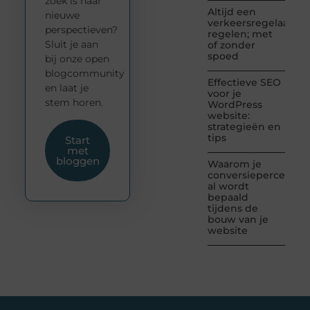
zoek is naar
Altijd een
nieuwe
verkeersregelaar
perspectieven?
regelen; met
Sluit je aan
of zonder
spoed
bij onze open
blogcommunity
Effectieve SEO
en laat je
voor je
stem horen.
WordPress
website:
strategieën en
tips
Start
met
bloggen
Waarom je
conversiepercentag
al wordt
bepaald
tijdens de
bouw van je
website