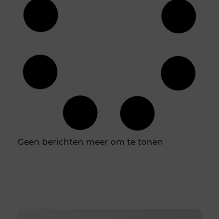
Jouw ideale huidverzorging: een gids voor
de juiste productkeuzes
Je loopt een drogisterij binnen of scrolt online en
de hoeveelheid potjes, tubes en flesjes is
overweldigend. Het ene product