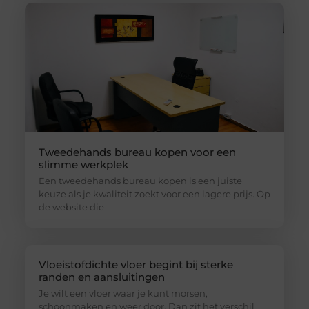
Tweedehands bureau kopen voor een
slimme werkplek
Een tweedehands bureau kopen is een juiste
keuze als je kwaliteit zoekt voor een lagere prijs. Op
de website die
Vloeistofdichte vloer begint bij sterke
randen en aansluitingen
Je wilt een vloer waar je kunt morsen,
schoonmaken en weer door. Dan zit het verschil