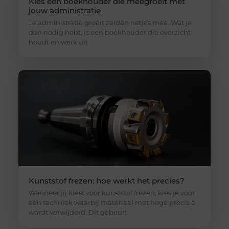
Kies een boekhouder die meegroeit met
jouw administratie
Je administratie groeit zelden netjes mee. Wat je
dan nodig hebt, is een boekhouder die overzicht
houdt en werk uit
Kunststof frezen: hoe werkt het precies?
Wanneer jij kiest voor kunststof frezen, kies je voor
een techniek waarbij materiaal met hoge precisie
wordt verwijderd. Dit gebeurt