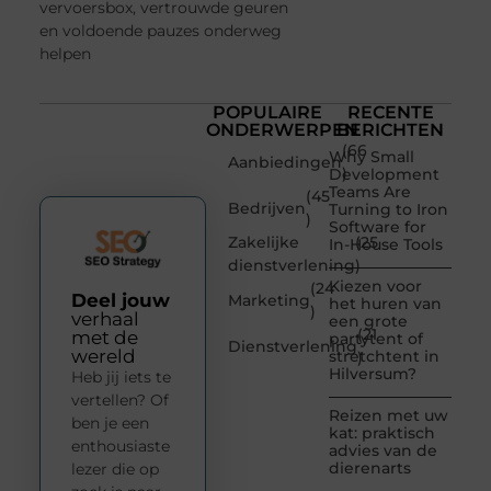
vervoersbox, vertrouwde geuren
en voldoende pauzes onderweg
helpen
POPULAIRE
RECENTE
ONDERWERPEN
BERICHTEN
(66
Why Small
Aanbiedingen
)
Development
Teams Are
(45
Bedrijven
Turning to Iron
)
Software for
Zakelijke
(25
In-House Tools
dienstverlening
)
Kiezen voor
(24
Deel jouw
Marketing
het huren van
)
verhaal
een grote
(21
met de
partytent of
Dienstverlening
wereld
stretchtent in
)
Hilversum?
Heb jij iets te
vertellen? Of
Reizen met uw
ben je een
kat: praktisch
enthousiaste
advies van de
dierenarts
lezer die op