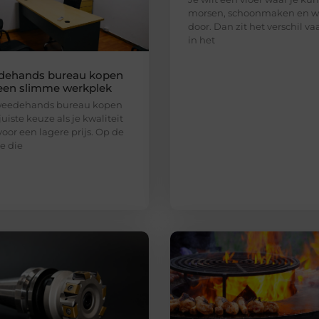
morsen, schoonmaken en w
door. Dan zit het verschil va
in het
dehands bureau kopen
een slimme werkplek
weedehands bureau kopen
juiste keuze als je kwaliteit
voor een lagere prijs. Op de
e die