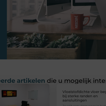
erde artikelen
die u mogelijk int
Vloeistofdichte vloer be
bij sterke randen en
aansluitingen
Je wilt een vloer waar je kun