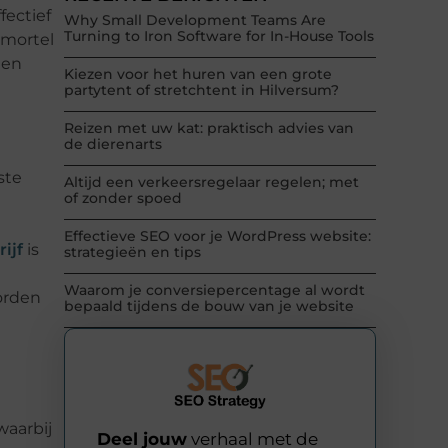
fectief
Why Small Development Teams Are
Turning to Iron Software for In-House Tools
 mortel
nen
Kiezen voor het huren van een grote
partytent of stretchtent in Hilversum?
Reizen met uw kat: praktisch advies van
de dierenarts
ste
Altijd een verkeersregelaar regelen; met
of zonder spoed
Effectieve SEO voor je WordPress website:
ijf
is
strategieën en tips
Waarom je conversiepercentage al wordt
orden
bepaald tijdens de bouw van je website
waarbij
Deel jouw
verhaal met de