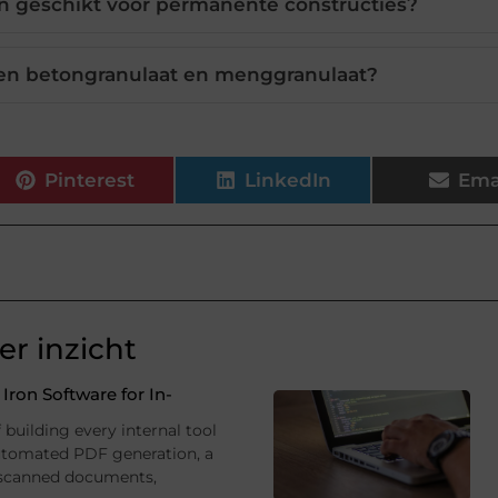
 geschikt voor permanente constructies?
ssen betongranulaat en menggranulaat?
Pinterest
LinkedIn
Ema
r inzicht
ron Software for In-
building every internal tool
utomated PDF generation, a
 scanned documents,