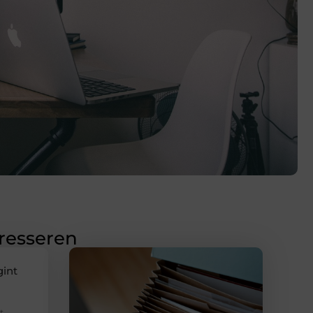
eresseren
gint
t