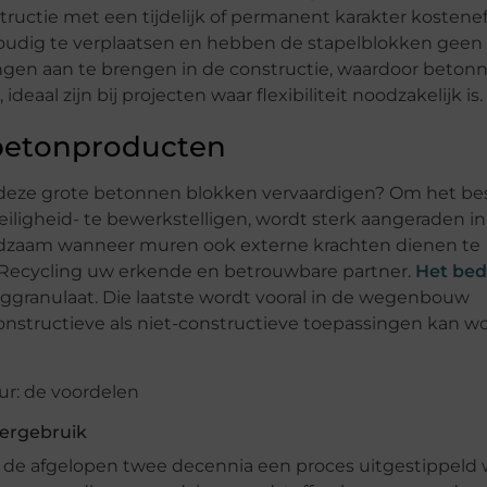
structie met een tijdelijk of permanent karakter kostenef
oudig te verplaatsen en hebben de stapelblokken geen
gingen aan te brengen in de constructie, waardoor beton
al zijn bij projecten waar flexibiliteit noodzakelijk is.
 betonproducten
deze grote betonnen blokken vervaardigen? Om het be
eiligheid- te bewerkstelligen, wordt sterk aangeraden in
 raadzaam wanneer muren ook externe krachten dienen te
Recycling uw erkende en betrouwbare partner.
Het bedr
ggranulaat. Die laatste wordt vooral in de wegenbouw
constructieve als niet-constructieve toepassingen kan w
ergebruik
e afgelopen twee decennia een proces uitgestippeld 