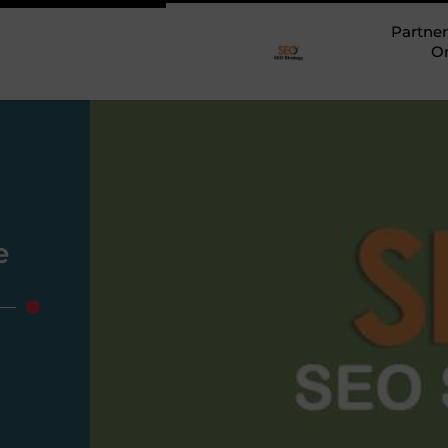
Partner
O
e