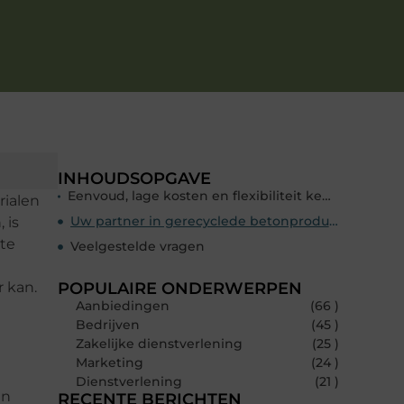
INHOUDSOPGAVE
Eenvoud, lage kosten en flexibiliteit kenmerken de betonnen megablokken
rialen
Uw partner in gerecyclede betonproducten
 is
 te
Veelgestelde vragen
r kan.
POPULAIRE ONDERWERPEN
Aanbiedingen
(66 )
Bedrijven
(45 )
Zakelijke dienstverlening
(25 )
Marketing
(24 )
Dienstverlening
(21 )
en
RECENTE BERICHTEN