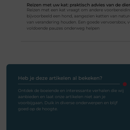
Reizen met uw kat: praktisch advies van de die
Reizen met een kat vraagt om andere voorbereidi
bijvoorbeeld een hond, aangezien katten van natur
van verandering houden. Een goede vervoersbox, 
voldoende pauzes onderweg helpen
Heb je deze artikelen al bekeken?
Ontdek de boeiende en interessante verhalen die wij
aanbieden en laat onze artikelen niet aan je
voorbijgaan. Duik in diverse onderwerpen en blijf
goed op de hoogte.