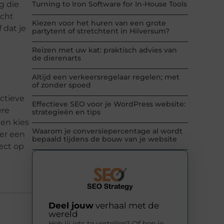
ng die
Turning to Iron Software for In-House Tools
acht
Kiezen voor het huren van een grote
f dat je
partytent of stretchtent in Hilversum?
Reizen met uw kat: praktisch advies van
de dierenarts
Altijd een verkeersregelaar regelen; met
of zonder spoed
actieve
Effectieve SEO voor je WordPress website:
ere
strategieën en tips
ien kies
Waarom je conversiepercentage al wordt
 er een
bepaald tijdens de bouw van je website
fect op
Deel jouw
verhaal met de
wereld
Heb jij iets te vertellen? Of ben je