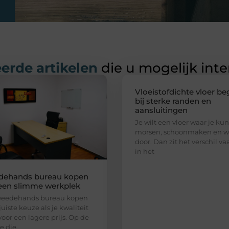
erde artikelen
die u mogelijk int
Vloeistofdichte vloer be
bij sterke randen en
aansluitingen
Je wilt een vloer waar je kun
morsen, schoonmaken en w
door. Dan zit het verschil va
in het
dehands bureau kopen
een slimme werkplek
weedehands bureau kopen
juiste keuze als je kwaliteit
voor een lagere prijs. Op de
e die