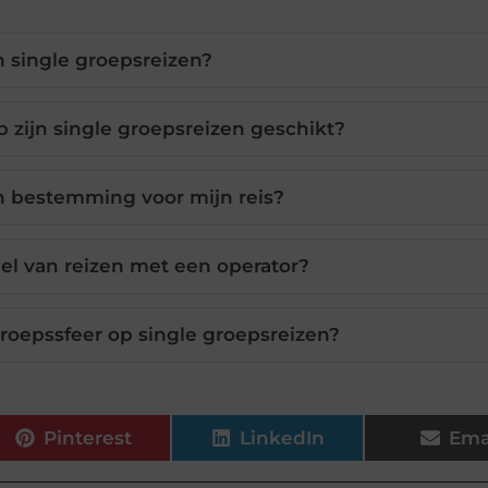
n single groepsreizen?
 zijn single groepsreizen geschikt?
n bestemming voor mijn reis?
eel van reizen met een operator?
groepssfeer op single groepsreizen?
Pinterest
LinkedIn
Ema