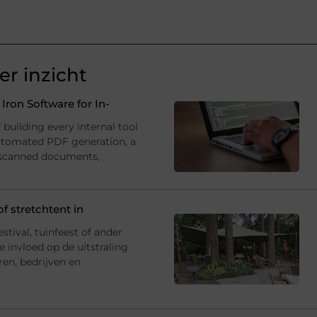
r inzicht
ron Software for In-
building every internal tool
utomated PDF generation, a
 scanned documents,
f stretchtent in
estival, tuinfeest of ander
 invloed op de uitstraling
ren, bedrijven en