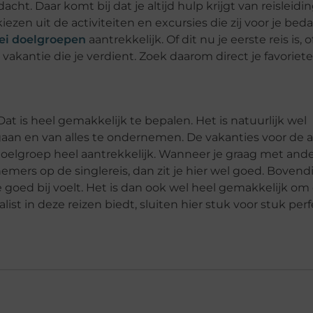
acht. Daar komt bij dat je altijd hulp krijgt van reisleidi
kiezen uit de activiteiten en excursies die zij voor je bed
lei doelgroepen
aantrekkelijk. Of dit nu je eerste reis is, o
e vakantie die je verdient. Zoek daarom direct je favoriete
Dat is heel gemakkelijk te bepalen. Het is natuurlijk wel
 gaan en van alles te ondernemen. De vakanties voor de 
e doelgroep heel aantrekkelijk. Wanneer je graag met and
ers op de singlereis, dan zit je hier wel goed. Bovend
je goed bij voelt. Het is dan ook wel heel gemakkelijk om
list in deze reizen biedt, sluiten hier stuk voor stuk per