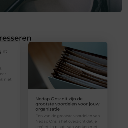
eresseren
gint
t
eer
ak niet
Nedap Ons: dit zijn de
grootste voordelen voor jouw
organisatie
Een van de grootste voordelen van
Nedap Ons is het overzicht dat je
creëert. In plaats van werken met