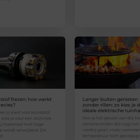
stof frezen: hoe werkt
Langer buiten genieten
recies?
zonder rillen: zo kies je 
ideale elektrische tuinh
r jij kiest voor kunststof
Ken je het gevoel van die he
, kies je voor een techniek
zomeravonden die nog niet
j materiaal met hoge
voorbij gaan, maar wanneer
ie wordt verwijderd. Dit
temperatuur toch geniepig 
rt