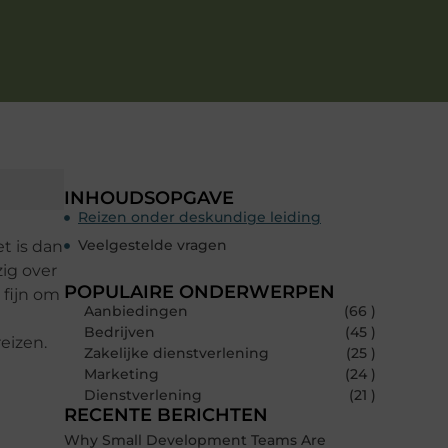
INHOUDSOPGAVE
Reizen onder deskundige leiding
Veelgestelde vragen
t is dan
zig over
POPULAIRE ONDERWERPEN
 fijn om
Aanbiedingen
(66 )
Bedrijven
(45 )
reizen.
Zakelijke dienstverlening
(25 )
Marketing
(24 )
Dienstverlening
(21 )
RECENTE BERICHTEN
l
Why Small Development Teams Are