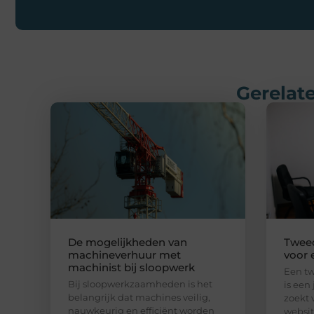
Gerelate
De mogelijkheden van
Twee
machineverhuur met
voor 
machinist bij sloopwerk
Een t
Bij sloopwerkzaamheden is het
is een 
belangrijk dat machines veilig,
zoekt 
nauwkeurig en efficiënt worden
websit