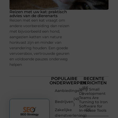
Reizen met uw kat: praktisch
advies van de dierenarts
Reizen met een kat vraagt om
andere voorbereiding dan reizen
met bijvoorbeeld een hond,
aangezien katten van nature
honkvast zijn en minder van
verandering houden. Een goede
vervoersbox, vertrouwde geuren
en voldoende pauzes onderweg
helpen
POPULAIRE
RECENTE
ONDERWERPEN
BERICHTEN
(66
Why Small
Aanbiedingen
)
Development
Teams Are
(45
Bedrijven
Turning to Iron
)
Software for
Zakelijke
(25
In-House Tools
dienstverlening
)