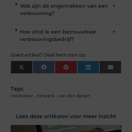
Wat zijn de ongemakken van een
▼
verbouwing?
Hoe vind ik een betrouwbaar
▼
verbouwingsbedrijf?
Goed artikel? Deel hem dan op:
X
Facebook
Pinterest
LinkedIn
Email
(Twitter)
Tags:
rietdekker
,
rietwerk
,
van den Bergh
Lees deze
artikelen
voor meer inzicht