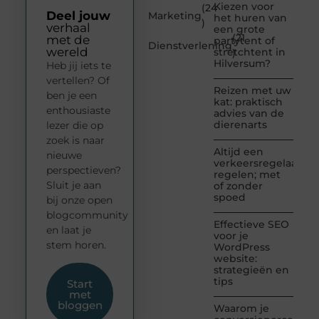
Kiezen voor
(24
Deel jouw
Marketing
het huren van
)
verhaal
een grote
(21
met de
partytent of
Dienstverlening
wereld
stretchtent in
)
Hilversum?
Heb jij iets te
vertellen? Of
Reizen met uw
ben je een
kat: praktisch
enthousiaste
advies van de
dierenarts
lezer die op
zoek is naar
Altijd een
nieuwe
verkeersregelaar
perspectieven?
regelen; met
Sluit je aan
of zonder
spoed
bij onze open
blogcommunity
Effectieve SEO
en laat je
voor je
stem horen.
WordPress
website:
strategieën en
tips
Start
met
bloggen
Waarom je