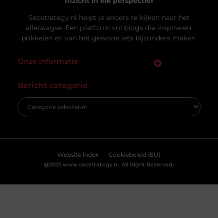
Uw privacy is voor ons van
groot belang.
Om u de best mogelijke ervaring te bieden, maken wij gebruik van
cookies en vergelijkbare technologieën. Hiermee verkrijgen we
inzicht in het gebruik van onze website en kunnen we content en
Vacature hovenier in Ermelo: een uniek
advertenties beter afstemmen op uw voorkeuren. Lees ons
carrièrepad in het groen
[
cookiebeleid
] voor meer informatie.
Bent u op zoek naar een nieuwe uitdaging in de
groene sector? Dan is de vacature hovenier in
Ermelo wellicht precies wat
Accepteren
Weigeren
Bekijk Voorkeuren