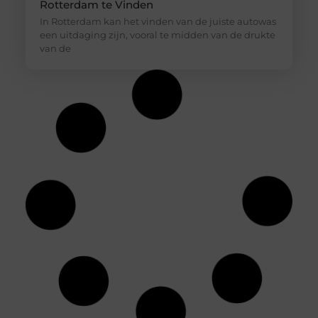
Rotterdam te Vinden
In Rotterdam kan het vinden van de juiste autowas
een uitdaging zijn, vooral te midden van de drukte
van de
Jouw ideale huidverzorging: een gids voor
de juiste productkeuzes
Je loopt een drogisterij binnen of scrolt online en
de hoeveelheid potjes, tubes en flesjes is
overweldigend. Het ene product