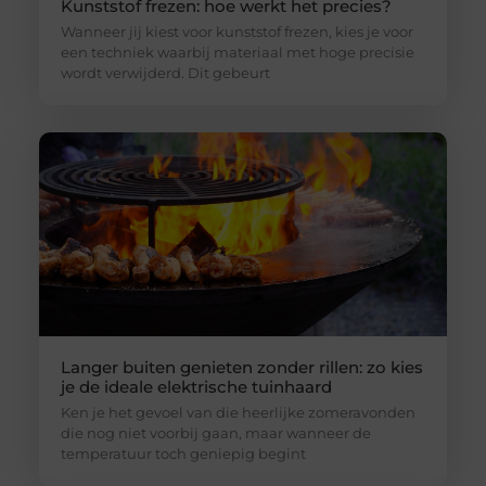
Kunststof frezen: hoe werkt het precies?
Wanneer jij kiest voor kunststof frezen, kies je voor
een techniek waarbij materiaal met hoge precisie
wordt verwijderd. Dit gebeurt
Langer buiten genieten zonder rillen: zo kies
je de ideale elektrische tuinhaard
Ken je het gevoel van die heerlijke zomeravonden
die nog niet voorbij gaan, maar wanneer de
temperatuur toch geniepig begint