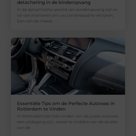
detachering in de kinderopvang
In de dynamische wereld van kinderopvang zijn er
tal van manieren om uw carrièrepad te verrijken.
Een van de meest
Essentiële Tips om de Perfecte Autowas in
Rotterdam te Vinden
In Rotterdam kan het vinden van de juiste autowas
een uitdaging zijn, vooral te midden van de drukte
van de