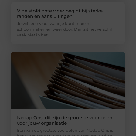
Vloeistofdichte vloer begint bij sterke
randen en aansluitingen
Je wilt een vloer waar je kunt morsen,
schoonmaken en weer door. Dan zit het verschil
vaak niet in het
Nedap Ons: dit zijn de grootste voordelen
voor jouw organisatie
Een van de grootste voordelen van Nedap Ons is
het overzicht dat je creëert. In plaats van werken