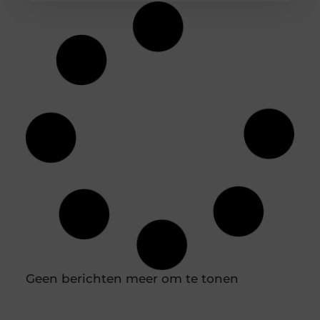
Jouw ideale huidverzorging: een gids voor
de juiste productkeuzes
Je loopt een drogisterij binnen of scrolt online en
de hoeveelheid potjes, tubes en flesjes is
overweldigend. Het ene product