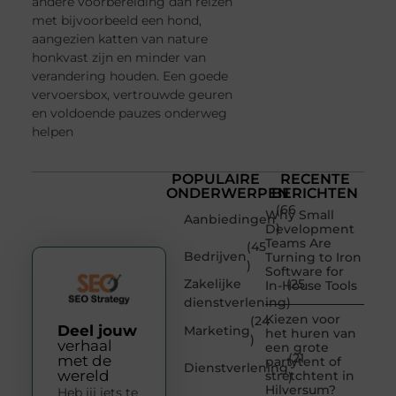
andere voorbereiding dan reizen
met bijvoorbeeld een hond,
aangezien katten van nature
honkvast zijn en minder van
verandering houden. Een goede
vervoersbox, vertrouwde geuren
en voldoende pauzes onderweg
helpen
POPULAIRE
RECENTE
ONDERWERPEN
BERICHTEN
(66
Why Small
Aanbiedingen
)
Development
Teams Are
(45
Bedrijven
Turning to Iron
)
Software for
Zakelijke
(25
In-House Tools
dienstverlening
)
Kiezen voor
(24
Deel jouw
Marketing
het huren van
)
verhaal
een grote
(21
met de
partytent of
Dienstverlening
wereld
stretchtent in
)
Hilversum?
Heb jij iets te