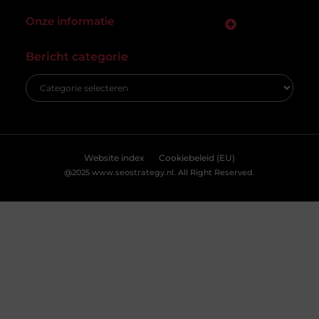
cookies en vergelijkbare technologieën. Hiermee verkrijgen we
inzicht in het gebruik van onze website en kunnen we content en
Vacature hovenier in Ermelo: een uniek
advertenties beter afstemmen op uw voorkeuren. Lees ons
carrièrepad in het groen
[
cookiebeleid
] voor meer informatie.
Bent u op zoek naar een nieuwe uitdaging in de
groene sector? Dan is de vacature hovenier in
Ermelo wellicht precies wat
Accepteren
Weigeren
Bekijk Voorkeuren
Breng je evenement tot leven met
professionele lichtshows
Een geweldig evenement staat of valt met de juiste