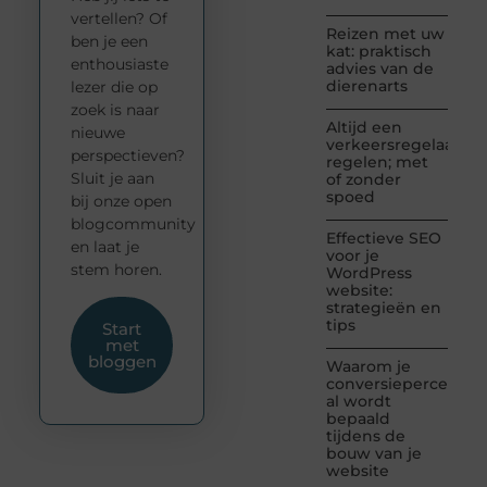
vertellen? Of
Reizen met uw
ben je een
kat: praktisch
enthousiaste
advies van de
dierenarts
lezer die op
zoek is naar
Altijd een
nieuwe
verkeersregelaar
perspectieven?
regelen; met
Sluit je aan
of zonder
spoed
bij onze open
blogcommunity
Effectieve SEO
en laat je
voor je
stem horen.
WordPress
website:
strategieën en
tips
Start
met
bloggen
Waarom je
conversiepercentag
al wordt
bepaald
tijdens de
bouw van je
website