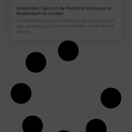
Essentiële Tips om de Perfecte Autowas in
Rotterdam te Vinden
In Rotterdam kan het vinden van de juiste autowas
een uitdaging zijn, vooral te midden van de drukte
van de
Jouw ideale huidverzorging: een gids voor
de juiste productkeuzes
Je loopt een drogisterij binnen of scrolt online en
de hoeveelheid potjes, tubes en flesjes is