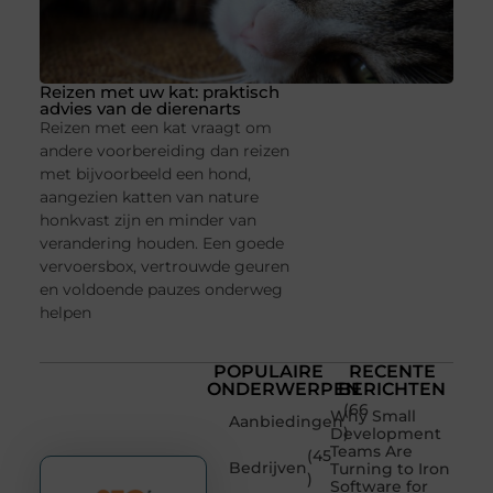
Reizen met uw kat: praktisch
advies van de dierenarts
Reizen met een kat vraagt om
andere voorbereiding dan reizen
met bijvoorbeeld een hond,
aangezien katten van nature
honkvast zijn en minder van
verandering houden. Een goede
vervoersbox, vertrouwde geuren
en voldoende pauzes onderweg
helpen
POPULAIRE
RECENTE
ONDERWERPEN
BERICHTEN
(66
Why Small
Aanbiedingen
)
Development
Teams Are
(45
Bedrijven
Turning to Iron
)
Software for