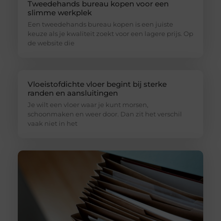
Tweedehands bureau kopen voor een
slimme werkplek
Een tweedehands bureau kopen is een juiste
keuze als je kwaliteit zoekt voor een lagere prijs. Op
de website die
Vloeistofdichte vloer begint bij sterke
randen en aansluitingen
Je wilt een vloer waar je kunt morsen,
schoonmaken en weer door. Dan zit het verschil
vaak niet in het