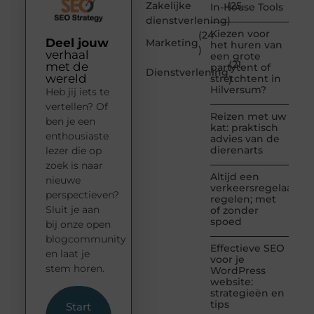
Zakelijke
(25
In-House Tools
dienstverlening
)
Kiezen voor
(24
Deel jouw
Marketing
het huren van
)
verhaal
een grote
(21
met de
partytent of
Dienstverlening
wereld
stretchtent in
)
Hilversum?
Heb jij iets te
vertellen? Of
Reizen met uw
ben je een
kat: praktisch
enthousiaste
advies van de
dierenarts
lezer die op
zoek is naar
Altijd een
nieuwe
verkeersregelaar
perspectieven?
regelen; met
Sluit je aan
of zonder
spoed
bij onze open
blogcommunity
Effectieve SEO
en laat je
voor je
stem horen.
WordPress
website:
strategieën en
tips
Start