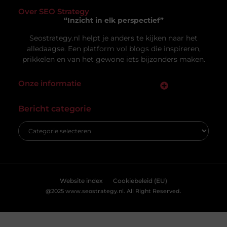
Uw privacy is voor ons van
groot belang.
Om u de best mogelijke ervaring te bieden, maken wij gebruik van
cookies en vergelijkbare technologieën. Hiermee verkrijgen we
inzicht in het gebruik van onze website en kunnen we content en
Vacature hovenier in Ermelo: een uniek
advertenties beter afstemmen op uw voorkeuren. Lees ons
carrièrepad in het groen
[
cookiebeleid
] voor meer informatie.
Bent u op zoek naar een nieuwe uitdaging in de
groene sector? Dan is de vacature hovenier in
Ermelo wellicht precies wat
Accepteren
Weigeren
Bekijk Voorkeuren