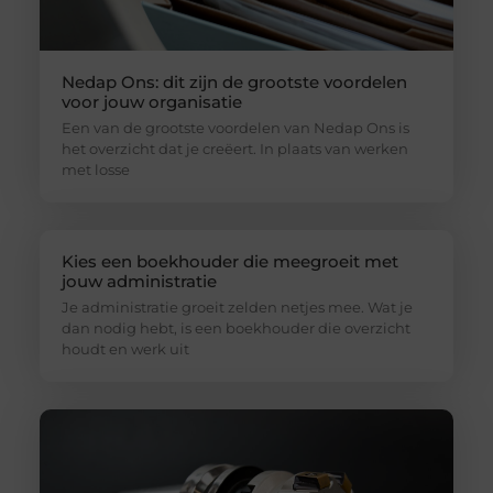
Nedap Ons: dit zijn de grootste voordelen
voor jouw organisatie
Een van de grootste voordelen van Nedap Ons is
het overzicht dat je creëert. In plaats van werken
met losse
Kies een boekhouder die meegroeit met
jouw administratie
Je administratie groeit zelden netjes mee. Wat je
dan nodig hebt, is een boekhouder die overzicht
houdt en werk uit