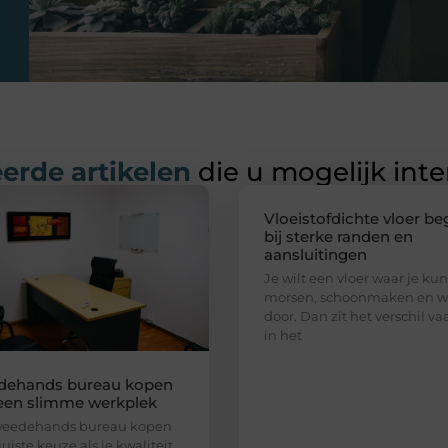
erde artikelen
die u mogelijk int
Vloeistofdichte vloer be
bij sterke randen en
aansluitingen
Je wilt een vloer waar je kun
morsen, schoonmaken en w
door. Dan zit het verschil va
in het
dehands bureau kopen
een slimme werkplek
weedehands bureau kopen
juiste keuze als je kwaliteit