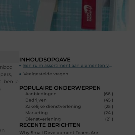
INHOUDSOPGAVE
Een ruim assortiment aan elementen voor je fiets
aanbod
Veelgestelde vragen
pers,
, ben je
POPULAIRE ONDERWERPEN
n
Aanbiedingen
(66 )
Bedrijven
(45 )
Zakelijke dienstverlening
(25 )
Marketing
(24 )
Dienstverlening
(21 )
RECENTE BERICHTEN
Een
Why Small Development Teams Are