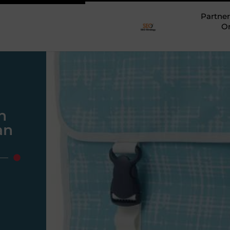
Partner
O
n
an