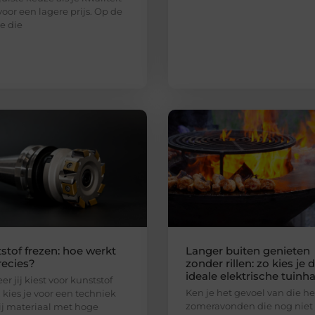
voor een lagere prijs. Op de
e die
stof frezen: hoe werkt
Langer buiten genieten
recies?
zonder rillen: zo kies je 
ideale elektrische tuinh
r jij kiest voor kunststof
Ken je het gevoel van die he
, kies je voor een techniek
zomeravonden die nog niet
j materiaal met hoge