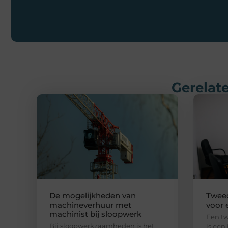
Gerelate
De mogelijkheden van
Twee
machineverhuur met
voor 
machinist bij sloopwerk
Een t
Bij sloopwerkzaamheden is het
is een 