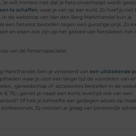
. Je wilt immers niet dat je fiets onverhoopt wordt gesto
aan te schaffen
, waar je van op aan kunt. Zo hoef jij niet 
al. In de webshop van Van den Berg Markthandel kun je
 een fietsslot bestellen tegen een gunstige prijs. Zo kie
en en eisen ook zijn op het gebied van fietssloten: het 
rg Markthandel, ben je verzekerd van
een uitstekende pr
gdheden waar je voor een lange tijd de voordelen van er
rdelen, -gereedschap of -accessoires bestellen in de web
€ 75,-, geniet je naast een korte levertijd ook van een
 aanbod? Of heb je behoefte aan gedegen advies op maa
fessionals. Zij voorzien je graag van persoonlijk advies