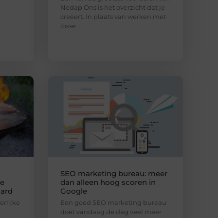
Nedap Ons is het overzicht dat je
creëert. In plaats van werken met
losse
SEO marketing bureau: meer
de
dan alleen hoog scoren in
aard
Google
erlijke
Een goed SEO marketing bureau
doet vandaag de dag veel meer