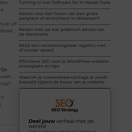
len.
Turning to Iron Software for In-House Tools
te
Kiezen voor het huren van een grote
partytent of stretchtent in Hilversum?
s je uit
Reizen met uw kat: praktisch advies van
ideale
de dierenarts
Altijd een verkeersregelaar regelen; met
of zonder spoed
Effectieve SEO voor je WordPress website:
strategieën en tips
ijs-
vaart.
Waarom je conversiepercentage al wordt
bepaald tijdens de bouw van je website
shop?
t?
.
Deel jouw
verhaal met de
wereld
Heb jij iets te vertellen? Of ben je