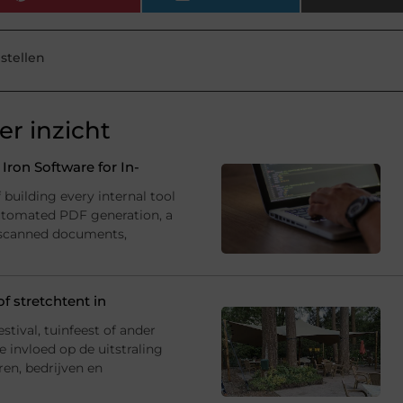
estellen
r inzicht
ron Software for In-
building every internal tool
utomated PDF generation, a
 scanned documents,
f stretchtent in
estival, tuinfeest of ander
 invloed op de uitstraling
ren, bedrijven en