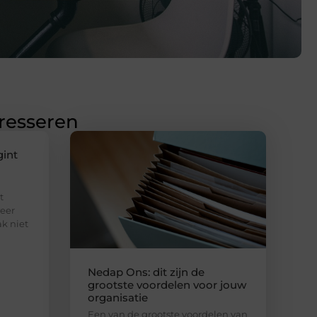
eresseren
gint
t
eer
ak niet
Nedap Ons: dit zijn de
grootste voordelen voor jouw
organisatie
Een van de grootste voordelen van