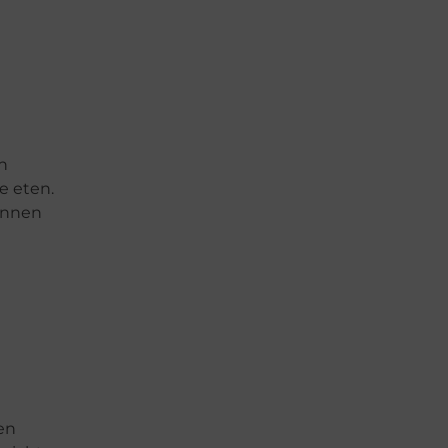
n
e eten.
ginnen
en