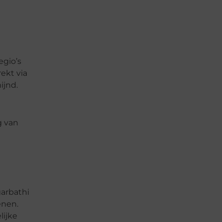
egio’s
ekt via
ijnd.
g van
garbathi
enen.
lijke