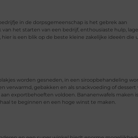
bedrijfje in de dorpsgemeenschap is het gebrek aan
van het starten van een bedrijf, enthousiaste hulp, lag
er is een blik op de beste kleine zakelijke ideeën die 
 plakjes worden gesneden, in een siroopbehandeling wo
orden verwarmd, gebakken en als snackvoeding of desser
s aan exportbehoeften voldoen. Bananenwafels maken i
schaal te beginnen en een hoge winst te maken.
eranderen en een super winkel biedt enorme mogelijkhed