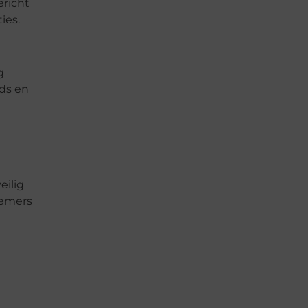
ericht
ies.
g
nds en
eilig
nemers