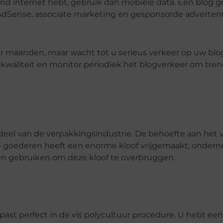
d internet hebt, gebruik dan mobiele data. Een blog g
dSense, associate marketing en gesponsorde advertent
 maanden, maar wacht tot u serieus verkeer op uw blo
e kwaliteit en monitor periodiek het blogverkeer om tre
deel van de verpakkingsindustrie. De behoefte aan het v
 goederen heeft een enorme kloof vrijgemaakt; onder
n gebruiken om deze kloof te overbruggen.
st perfect in de vis polycultuur procedure. U hebt een