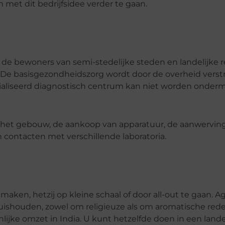
 met dit bedrijfsidee verder te gaan.
n de bewoners van semi-stedelijke steden en landelijke r
 De basisgezondheidszorg wordt door de overheid verstr
ialiseerd diagnostisch centrum kan niet worden onderm
 het gebouw, de aankoop van apparatuur, de aanwervin
 contacten met verschillende laboratoria.
aken, hetzij op kleine schaal of door all-out te gaan. A
 huishouden, zowel om religieuze als om aromatische red
ijke omzet in India. U kunt hetzelfde doen in een lande