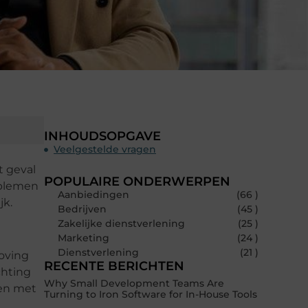
INHOUDSOPGAVE
Veelgestelde vragen
t geval
POPULAIRE ONDERWERPEN
oblemen
Aanbiedingen
(66 )
jk.
Bedrijven
(45 )
Zakelijke dienstverlening
(25 )
Marketing
(24 )
Dienstverlening
(21 )
Moving
RECENTE BERICHTEN
chting
Why Small Development Teams Are
ien met
Turning to Iron Software for In-House Tools