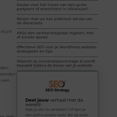
Kiezen voor het huren van een grote
partytent of stretchtent in Hilversum?
Reizen met uw kat: praktisch advies van
de dierenarts
e
u kunt
Altijd een verkeersregelaar regelen; met
of zonder spoed
Effectieve SEO voor je WordPress website:
strategieën en tips
Waarom je conversiepercentage al wordt
bepaald tijdens de bouw van je website
rden
t worden
s een
Deel jouw
verhaal met de
wereld
Heb jij iets te vertellen? Of ben je
een enthousiaste lezer die op zoek
en. Het