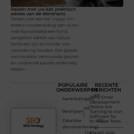
Reizen met uw kat: praktisch
advies van de dierenarts
Reizen met een kat vraagt om
andere voorbereiding dan reizen
met bijvoorbeeld een hond,
aangezien katten van nature
honkvast zijn en minder van
verandering houden. Een goede
vervoersbox, vertrouwde geuren
en voldoende pauzes onderweg
helpen
POPULAIRE
RECENTE
ONDERWERPEN
BERICHTEN
(66
Why Small
Aanbiedingen
)
Development
Teams Are
(45
Bedrijven
Turning to Iron
)
Software for
Zakelijke
(25
In-House Tools
dienstverlening
)
Kiezen voor
(24