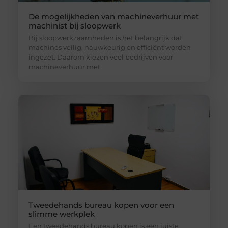
De mogelijkheden van machineverhuur met
machinist bij sloopwerk
Bij sloopwerkzaamheden is het belangrijk dat
machines veilig, nauwkeurig en efficiënt worden
ingezet. Daarom kiezen veel bedrijven voor
machineverhuur met
Tweedehands bureau kopen voor een
slimme werkplek
Een tweedehands bureau kopen is een juiste