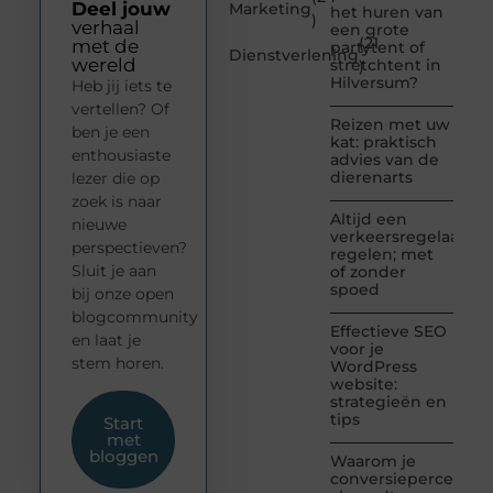
Deel jouw
Marketing
het huren van
)
verhaal
een grote
(21
met de
partytent of
Dienstverlening
wereld
stretchtent in
)
Hilversum?
Heb jij iets te
vertellen? Of
Reizen met uw
ben je een
kat: praktisch
enthousiaste
advies van de
dierenarts
lezer die op
zoek is naar
Altijd een
nieuwe
verkeersregelaar
perspectieven?
regelen; met
Sluit je aan
of zonder
spoed
bij onze open
blogcommunity
Effectieve SEO
en laat je
voor je
stem horen.
WordPress
website:
strategieën en
tips
Start
met
bloggen
Waarom je
conversiepercentag