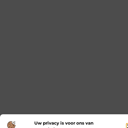
Breng je evenement tot leven met
professionele lichtshows
Een geweldig evenement staat of valt met de juiste
sfeer. En wat is een betere manier om die sfeer te
De onmisbare basis voor jouw elektrische
installaties
Als je bezig bent met een renovatie of
nieuwbouwproject, dan weet je hoe belangrijk het
is om te werken met