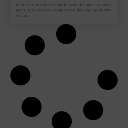
In Rotterdam kan het vinden van de juiste autowas
een uitdaging zijn, vooral te midden van de drukte
van de
Jouw ideale huidverzorging: een gids voor
de juiste productkeuzes
Je loopt een drogisterij binnen of scrolt online en
de hoeveelheid potjes, tubes en flesjes is
overweldigend. Het ene product