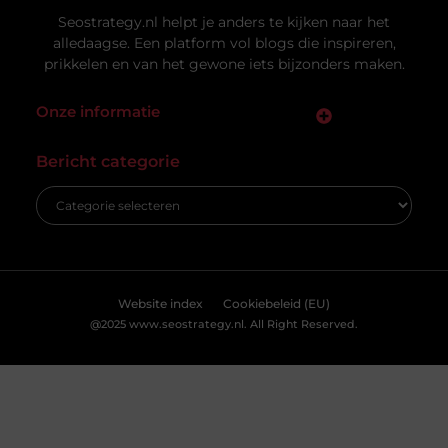
Uw privacy is voor ons van
groot belang.
Om u de best mogelijke ervaring te bieden, maken wij gebruik van
cookies en vergelijkbare technologieën. Hiermee verkrijgen we
inzicht in het gebruik van onze website en kunnen we content en
Vacature hovenier in Ermelo: een uniek
advertenties beter afstemmen op uw voorkeuren. Lees ons
carrièrepad in het groen
[
cookiebeleid
] voor meer informatie.
Bent u op zoek naar een nieuwe uitdaging in de
groene sector? Dan is de vacature hovenier in
Ermelo wellicht precies wat
Accepteren
Weigeren
Bekijk Voorkeuren