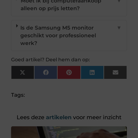
Moet ik bij computeraankoop
▼
alleen op prijs letten?
Is de Samsung M5 monitor
▼
geschikt voor professioneel
werk?
Goed artikel? Deel hem dan op:
X
Facebook
Pinterest
LinkedIn
Email
(Twitter)
Tags:
Lees deze
artikelen
voor meer inzicht