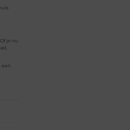
huis
Of je nu
ad,
n een