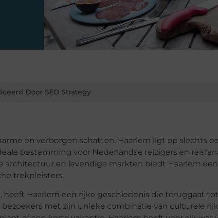
iceerd Door SEO Strategy
harme en verborgen schatten. Haarlem ligt op slechts e
eale bestemming voor Nederlandse reizigers en reisfan
e architectuur en levendige markten biedt Haarlem een
che trekpleisters.
 heeft Haarlem een rijke geschiedenis die teruggaat to
bezoekers met zijn unieke combinatie van culturele ri
lant of een korte vakantie, Haarlem heeft voor elk wat w