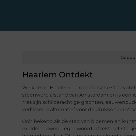
Gepubl
Haarlem Ontdekt
Welkom in Haarlem, een historische stad vol c
steenworp afstand van Amsterdam en is een id
Met zijn schilderachtige grachten, eeuwenoud
verfrissend alternatief voor de drukke toeristis
Ooit bekend als de stad van bloemen en kunst,
middeleeuwen. Tegenwoordig trekt het stadje 
en moderne flair. Of je nu een weekendje weg p