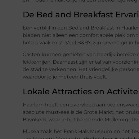
De Bed and Breakfast Ervar
Een verblijf in een Bed and Breakfast in Haar
bieden niet alleen een comfortabele plek om t
hotels vaak mist. Veel B&B’s zijn gevestigd in 
Gasten kunnen genieten van heerlijk bereide 
lekkernijen. Daarnaast zijn er tal van voorzieni
de stad te verkennen. Het vriendelijke person
waardoor je je meteen thuis voelt.
Lokale Attracties en Activite
Haarlem heeft een overvloed aan bezienswaard
absolute must-see is de Grote Markt, het bruis
Bavokerk, waar je het beroemde Müllerorgel 
Musea zoals het Frans Hals Museum en het Tey
van Haarlem. Voor natuurliefhebbers is er de 