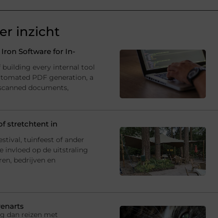
r inzicht
ron Software for In-
building every internal tool
utomated PDF generation, a
 scanned documents,
f stretchtent in
estival, tuinfeest of ander
 invloed op de uitstraling
ren, bedrijven en
renarts
ng dan reizen met