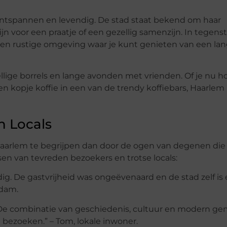
 ontspannen en levendig. De stad staat bekend om haar
 zijn voor een praatje of een gezellig samenzijn. In tegenst
een rustige omgeving waar je kunt genieten van een la
ellige borrels en lange avonden met vrienden. Of je nu h
en kopje koffie in een van de trendy koffiebars, Haarlem
n Locals
arlem te begrijpen dan door de ogen van degenen die 
en van tevreden bezoekers en trotse locals:
dig. De gastvrijheid was ongeëvenaard en de stad zelf is
rdam.
t. De combinatie van geschiedenis, cultuur en modern g
bezoeken.” – Tom, lokale inwoner.