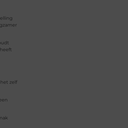
elling
ngzamer
oudt
 heeft
het zelf
 een
emak