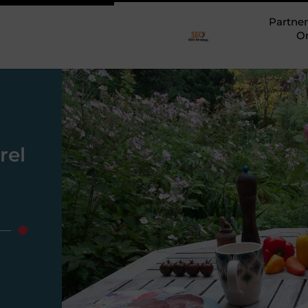
Partner
O
rel