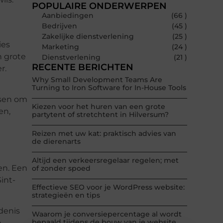
POPULAIRE ONDERWERPEN
Aanbiedingen
(66 )
Bedrijven
(45 )
Zakelijke dienstverlening
(25 )
ies
Marketing
(24 )
n grote
Dienstverlening
(21 )
RECENTE BERICHTEN
r.
Why Small Development Teams Are
Turning to Iron Software for In-House Tools
etsen om
Kiezen voor het huren van een grote
en,
partytent of stretchtent in Hilversum?
Reizen met uw kat: praktisch advies van
de dierenarts
Altijd een verkeersregelaar regelen; met
en. Een
of zonder spoed
int-
Effectieve SEO voor je WordPress website:
strategieën en tips
denis
Waarom je conversiepercentage al wordt
bepaald tijdens de bouw van je website
n