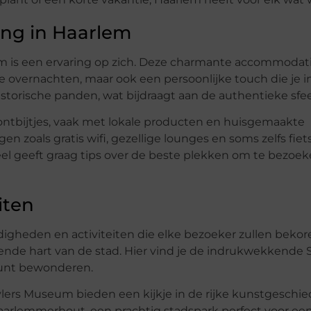
ing in Haarlem
lem is een ervaring op zich. Deze charmante accommodat
e overnachten, maar ook een persoonlijke touch die je i
historische panden, wat bijdraagt aan de authentieke sfee
ontbijtjes, vaak met lokale producten en huisgemaakte
ngen zoals gratis wifi, gezellige lounges en soms zelfs fi
eel geeft graag tips over de beste plekken om te bezoek
iten
igheden en activiteiten die elke bezoeker zullen bekor
ende hart van de stad. Hier vind je de indrukwekkende S
kunt bewonderen.
lers Museum bieden een kijkje in de rijke kunstgeschie
Haarlemmerhout, een prachtig stadspark perfect voor ee