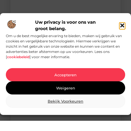
Uw privacy is voor ons van
groot belang.
Om u de best mogelijke ervaring te bieden, maken wij gebruik van
cookies en vergelijkbare technologieën. Hiermee verkrijgen we
inzicht in het gebruik van onze website en kunnen we content en
Vacature hovenier in Ermelo: een uniek
advertenties beter afstemmen op uw voorkeuren. Lees ons
carrièrepad in het groen
[
cookiebeleid
] voor meer informatie.
Bent u op zoek naar een nieuwe uitdaging in de
groene sector? Dan is de vacature hovenier in
Ermelo wellicht precies wat
Accepteren
Weigeren
Bekijk Voorkeuren