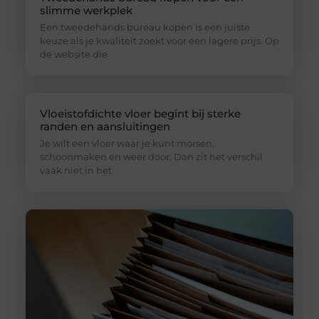
slimme werkplek
Een tweedehands bureau kopen is een juiste
keuze als je kwaliteit zoekt voor een lagere prijs. Op
de website die
Vloeistofdichte vloer begint bij sterke
randen en aansluitingen
Je wilt een vloer waar je kunt morsen,
schoonmaken en weer door. Dan zit het verschil
vaak niet in het