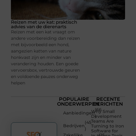
Reizen met uw kat: praktisch
advies van de dierenarts
Reizen met een kat vraagt om
andere voorbereiding dan reizen
met bijvoorbeeld een hond,
aangezien katten van nature
honkvast zijn en minder van
verandering houden. Een goede
vervoersbox, vertrouwde geuren
en voldoende pauzes onderweg
helpen
POPULAIRE
RECENTE
ONDERWERPEN
BERICHTEN
(66
Why Small
Aanbiedingen
)
Development
Teams Are
(45
Bedrijven
Turning to Iron
)
Software for
Zakelijke
(25
In-House Tools