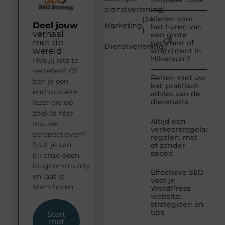
dienstverlening
)
Kiezen voor
(24
Deel jouw
Marketing
het huren van
)
verhaal
een grote
(21
met de
partytent of
Dienstverlening
wereld
stretchtent in
)
Hilversum?
Heb jij iets te
vertellen? Of
Reizen met uw
ben je een
kat: praktisch
enthousiaste
advies van de
dierenarts
lezer die op
zoek is naar
Altijd een
nieuwe
verkeersregelaar
perspectieven?
regelen; met
Sluit je aan
of zonder
spoed
bij onze open
blogcommunity
Effectieve SEO
en laat je
voor je
stem horen.
WordPress
website:
strategieën en
tips
Start
met