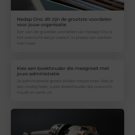
Nedap Ons: dit zijn de grootste voordelen
voor jouw organisatie
Een van de grootste voordelen van Nedap Ons is
het overzicht dat je creëert. In plaats van werken
met losse
Kies een boekhouder die meegroeit met
jouw administratie
Je administratie groeit zelden netjes mee. Wat je
dan nodig hebt, is een boekhouder die overzicht
houdt en werk uit